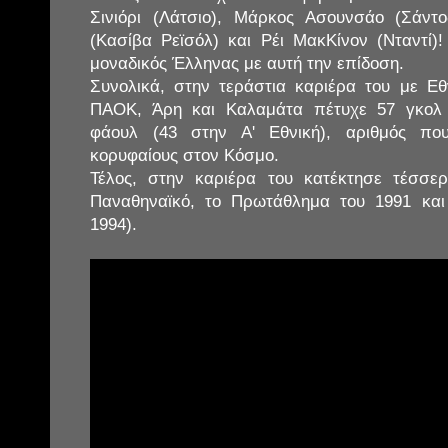
Σινιόρι (Λάτσιο), Μάρκος Ασουνσάο (Σάντο
(Κασίβα Ρεϊσόλ) και Ρέι ΜακΚίνον (Νταντί)!
μοναδικός Έλληνας με αυτή την επίδοση.
Συνολικά, στην τεράστια καριέρα του με Ε
ΠΑΟΚ, Άρη και Καλαμάτα πέτυχε 57 γκολ 
φάουλ (43 στην Α' Εθνική), αριθμός πο
κορυφαίους στον Κόσμο.
Τέλος, στην καριέρα του κατέκτησε τέσσερ
Παναθηναϊκό, το Πρωτάθλημα του 1991 και
1994).