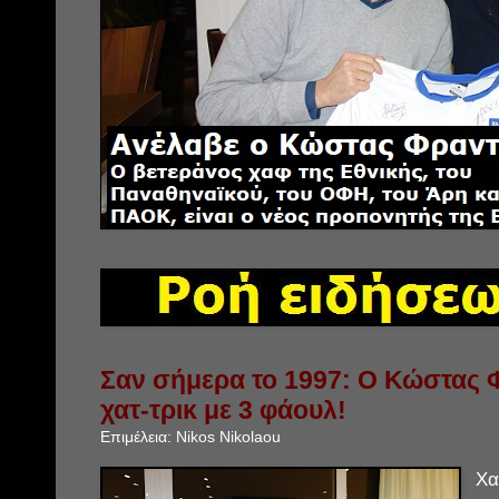
Σαν σήμερα το 1997: Ο Κώστας 
χατ-τρικ με 3 φάουλ!
Επιμέλεια:
Nikos Nikolaou
Χα