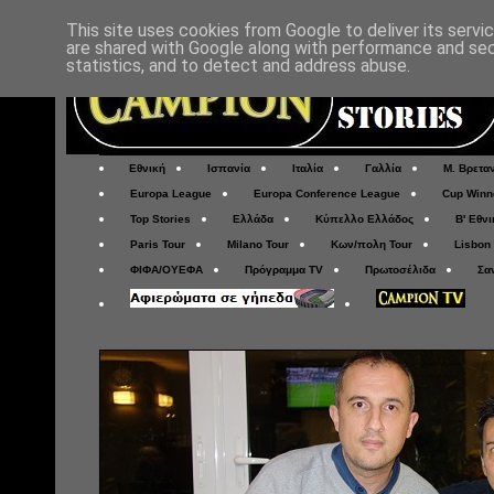
This site uses cookies from Google to deliver its servi
are shared with Google along with performance and secu
statistics, and to detect and address abuse.
Εθνική
Ισπανία
Ιταλία
Γαλλία
Μ. Βρετα
Europa League
Europa Conference League
Cup Winn
Top Stories
Ελλάδα
Κύπελλο Ελλάδος
Β' Εθνι
Paris Tour
Milano Tour
Κων/πολη Tour
Lisbon
ΦΙΦΑ/ΟΥΕΦΑ
Πρόγραμμα TV
Πρωτοσέλιδα
Σα