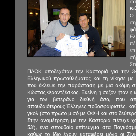
σ
Κώ
Ο
ση
φά
Ελ
π
επ
σή
Στ
ΠΑΟΚ υποδεχόταν την Καστοριά για την 3
Ελληνικού πρωταθλήματος και τη νίκησε με
που έκλεψε την παράσταση με μια ακόμη σ
Κώστας Φραντζέσκος. Εκείνη η σεζόν ήταν η 
για τον βετεράνο διεθνή άσο, που απ
σπουδαιότερους Έλληνες ποδοσφαιριστές, κα
γκολ (στο πρώτο μισό με ΟΦΗ και στο δεύτερ
Στην αναμέτρηση με την Καστοριά πέτυχε χατ
53'), ένα σπουδαίο επίτευγμα στα Παγκόσμ
καθώς το ίδιο έχουν καταφέρει μόνο οι Σίνι