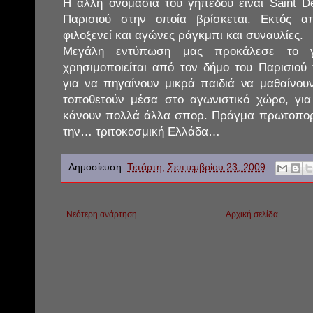
Η άλλη ονομασία του γηπέδου είναι Saint D
Παρισιού στην οποία βρίσκεται. Εκτός 
φιλοξενεί και αγώνες ράγκμπι και συναυλίες.
Μεγάλη εντύπωση μας προκάλεσε το γ
χρησιμοποιείται από τον δήμο του Παρισιού 
για να πηγαίνουν μικρά παιδιά να μαθαίνου
τοποθετούν μέσα στο αγωνιστικό χώρο, για
κάνουν πολλά άλλα σπορ. Πράγμα πρωτοπορ
την… τριτοκοσμική Ελλάδα…
Δημοσίευση:
Τετάρτη, Σεπτεμβρίου 23, 2009
Νεότερη ανάρτηση
Αρχική σελίδα