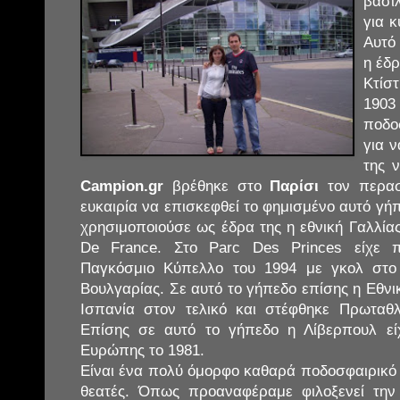
βασιλ
για κ
Αυτό 
η έδρ
Κτίσ
190
ποδο
για 
της 
Campion.gr
βρέθηκε στο
Παρίσι
τον περασμ
ευκαιρία να επισκεφθεί το φημισμένο αυτό γή
χρησιμοποιούσε ως έδρα της η εθνική Γαλλίας 
De France. Στο Parc Des Princes είχε 
Παγκόσμιο Κύπελλο του 1994 με γκολ στο 
Βουλγαρίας. Σε αυτό το γήπεδο επίσης η Εθνικ
Ισπανία στον τελικό και στέφθηκε Πρωταθ
Επίσης σε αυτό το γήπεδο η Λίβερπουλ εί
Ευρώπης το 1981.
Είναι ένα πολύ όμορφο καθαρά ποδοσφαιρικό
θεατές. Όπως προαναφέραμε φιλοξενεί την 