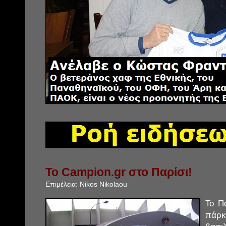
Το Campion.gr στο Παρίσι!
Επιμέλεια:
Nikos Nikolaou
Το Π
πάρκ