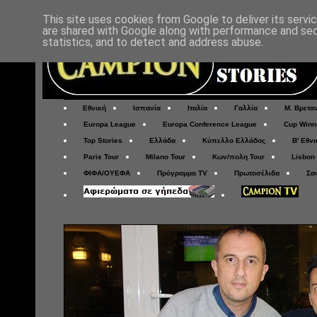
This site uses cookies from Google to deliver its servi
are shared with Google along with performance and secu
statistics, and to detect and address abuse.
Εθνική
Ισπανία
Ιταλία
Γαλλία
Μ. Βρετα
Europa League
Europa Conference League
Cup Winn
Top Stories
Ελλάδα
Κύπελλο Ελλάδος
Β' Εθνι
Paris Tour
Milano Tour
Κων/πολη Tour
Lisbon
ΦΙΦΑ/ΟΥΕΦΑ
Πρόγραμμα TV
Πρωτοσέλιδα
Σα