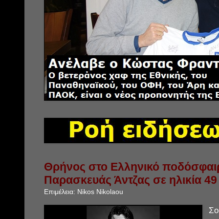
Θρήνος στο Ελληνικό ποδόσφαιρ
Παρασκευάς Άντζας σε ηλικία 49
Επιμέλεια:
Nikos Nikolaou
Σο