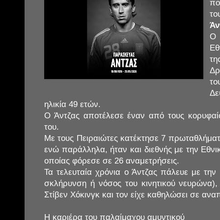
πο
το
Άν
Ο
Εθ
τη
Δρ
τ
Δε
ηλικία 49 ετών.
Ο Άντζας αποτέλεσε έναν από τους κορυφαίο
του.
Με τους Πειραιώτες κατέκτησε 7 πρωταθλήματ
ενώ παράλληλα, ήταν και διεθνής με την Εθνι
οποίας φόρεσε σε 26 αναμετρήσεις.
Τα τελευταία χρόνια ο Άντζας πάλευε με την
σκλήρυνση ή νόσος του κινητικού νευρώνα)
Στίβεν Χόκινγκ και τον είχε καθηλώσει σε αναπ
Η καριέρα του παλαίμαχου αμυντικού