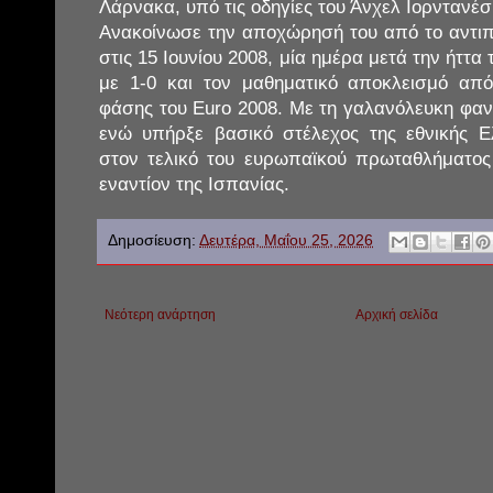
Λάρνακα, υπό τις οδηγίες του Άνχελ Ιορντανέ
Ανακοίνωσε την αποχώρησή του από το αντι
στις 15 Ιουνίου 2008, μία ημέρα μετά την ήττ
με 1-0 και τον μαθηματικό αποκλεισμό από
φάσης του Euro 2008. Με τη γαλανόλευκη φαν
ενώ υπήρξε βασικό στέλεχος της εθνικής 
στον τελικό του ευρωπαϊκού πρωταθλήματος
εναντίον της Ισπανίας.
Δημοσίευση:
Δευτέρα, Μαΐου 25, 2026
Νεότερη ανάρτηση
Αρχική σελίδα