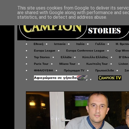
This site uses cookies from Google to deliver its servi
are shared with Google along with performance and secu
statistics, and to detect and address abuse.
Εθνική
Ισπανία
Ιταλία
Γαλλία
Μ. Βρετα
Europa League
Europa Conference League
Cup Winn
Top Stories
Ελλάδα
Κύπελλο Ελλάδος
Β' Εθνι
Paris Tour
Milano Tour
Κων/πολη Tour
Lisbon
ΦΙΦΑ/ΟΥΕΦΑ
Πρόγραμμα TV
Πρωτοσέλιδα
Σα