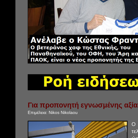
Για προπονητή εγνωσμένης αξία
Επιμέλεια:
Nikos Nikolaou
Ο 
τε