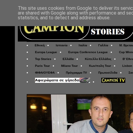
This site uses cookies from Google to deliver its servi
are shared with Google along with performance and secu
statistics, and to detect and address abuse.
Εθνική
Ισπανία
Ιταλία
Γαλλία
Μ. Βρετα
Europa League
Europa Conference League
Cup Winn
Top Stories
Ελλάδα
Κύπελλο Ελλάδος
Β' Εθνι
Paris Tour
Milano Tour
Κων/πολη Tour
Lisbon
ΦΙΦΑ/ΟΥΕΦΑ
Πρόγραμμα TV
Πρωτοσέλιδα
Σα