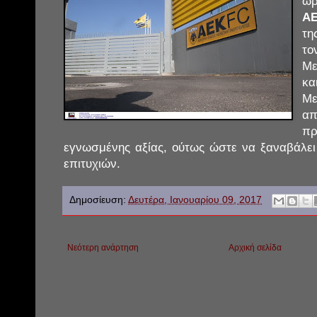
ώρ
Α
τη
το
Με
κα
Μ
απ
πρ
εγνωσμένης αξίας, ούτως ώστε να ξαναβάλε
επιτυχιών.
Δημοσίευση:
Δευτέρα, Ιανουαρίου 09, 2017
Νεότερη ανάρτηση
Αρχική σελίδα