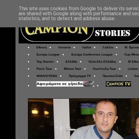
This site uses cookies from Google to deliver its servi
are shared with Google along with performance and secu
statistics, and to detect and address abuse.
Εθνική
Ισπανία
Ιταλία
Γαλλία
Μ. Βρετα
Europa League
Europa Conference League
Cup Winn
Top Stories
Ελλάδα
Κύπελλο Ελλάδος
Β' Εθνι
Paris Tour
Milano Tour
Κων/πολη Tour
Lisbon
ΦΙΦΑ/ΟΥΕΦΑ
Πρόγραμμα TV
Πρωτοσέλιδα
Σα