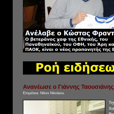
Ανανέωσε ο Γιάννης Ταουσιάνης
Επιμέλεια:
Nikos Nikolaou
Τη
Χα