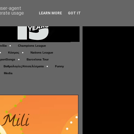
 user-agent
nerate usage
LEARN MORE
GOT IT
νδία
Champions League
Κόσμος
Nations League
portSongs
Barcelona Tour
Βαθμολογίες/Αποτελέσματα
Funny
Media