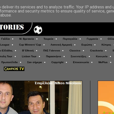
deliver its services and to analyze traffic. Your IP address and
formance and security metrics to ensure quality of service, ge
 abuse.
Γαλλία
Μ. Βρετανία
Τουρκία
Πορτογαλία
Γερμανία
Ολλα
 League
Cup Winners' Cup
Λατινική Αμερική
Ευρώπη
Κύπρος
ο Ελλάδος
Β' Εθνική
ΠΑΣ Γιάννινα
Classics
Crackovia
S
πολη Tour
Lisbon Tour
Παρασκήνιο
Συνεντεύξεις
Κοινωνία
Πρωτοσέλιδα
Σαν σήμερα
Copyright
Επικοινωνία
MePlus