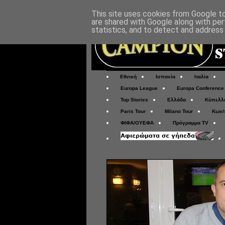
This site uses cookies from Google to 
are shared with Google along with per
statistics, and to detect and address
Εθνική
Ισπανία
Ιταλία
Europa League
Europa Conference
Top Stories
Ελλάδα
Κύπελλ
Paris Tour
Milano Tour
Κων/
ΦΙΦΑ/ΟΥΕΦΑ
Πρόγραμμα TV