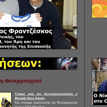
 η Φενέρμπαχτσέ
Γράφει από την Κωνσταντινούπολη ο
Mustafa Bora Kargin
Και επίσημα προπονητής της Φενέρμπαχτσέ
είναι ο Ζοζέ Μουρίνιο.