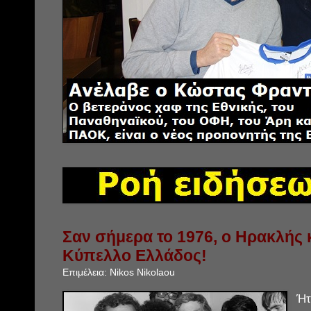
Σαν σήμερα το 1976, ο Ηρακλής 
Κύπελλο Ελλάδος!
Επιμέλεια:
Nikos Nikolaou
Ήτ