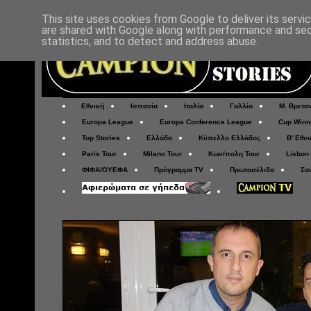
This site uses cookies from Google to deliver its servi
are shared with Google along with performance and secu
statistics, and to detect and address abuse.
Εθνική
Ισπανία
Ιταλία
Γαλλία
Μ. Βρετα
Europa League
Europa Conference League
Cup Winn
Top Stories
Ελλάδα
Κύπελλο Ελλάδος
Β' Εθνι
Paris Tour
Milano Tour
Κων/πολη Tour
Lisbon
ΦΙΦΑ/ΟΥΕΦΑ
Πρόγραμμα TV
Πρωτοσέλιδα
Σα