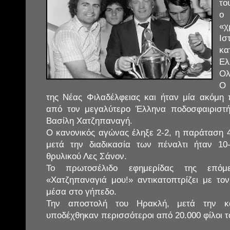
τ
«
Ι
κα
Ε
Ολ
Ο 
της Νέας Φιλαδέλφειας και ήταν μία ακόμη
από τον μεγαλύτερο Έλληνα ποδοσφαιριστ
Βασίλη Χατζηπαναγή.
Ο κανονικός αγώνας έληξε 2-2, η παράταση 4
μετά την διαδικασία των πέναλτι ήταν 1
θρυλικού Λες Σάνον.
Το πρωτοσέλιδο εφημερίδας της επόμ
«Χατζηπαναγιά μου!» αντικατοπτρίζει με τον
μέσα στο γήπεδο.
Την αποστολή του Ηρακλή, μετά την κα
υποδέχθηκαν περισσότεροι από 20.000 φίλοι τ