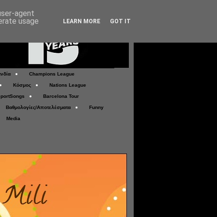
 user-agent
nerate usage
LEARN MORE
GOT IT
νδία
Champions League
Κόσμος
Nations League
portSongs
Barcelona Tour
Βαθμολογίες/Αποτελέσματα
Funny
Media