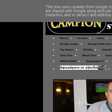
This site uses cookies from Google to 
are shared with Google along with per
statistics, and to detect and address
Εθνική
Ισπανία
Ιταλία
Europa League
Europa Conference
Top Stories
Ελλάδα
Κύπελλ
Paris Tour
Milano Tour
Κων/
ΦΙΦΑ/ΟΥΕΦΑ
Πρόγραμμα TV