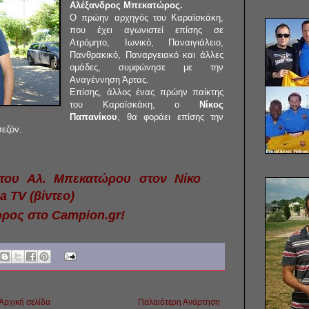
Αλέξανδρος Μπεκατώρος.
Ο πρώην αρχηγός του Καραϊσκάκη,
που έχει αγωνιστεί επίσης σε
Ατρόμητο, Ιωνικό, Παναιγιάλειο,
Πανθρακικό, Παναργειακό και άλλες
ομάδες, συμφώνησε με την
Αναγέννηση Άρτας.
Επίσης, άλλος ένας πρώην παίκτης
του Καραϊσκάκη, ο
Νίκος
Παπανίκου
, θα φοράει επίσης την
σεζόν.
 του Αλ. Μπεκατώρου στον Νίκο
a TV (βίντεο)
ρος στο Campion.gr!
Αρχική σελίδα
Παλαιότερη Ανάρτηση