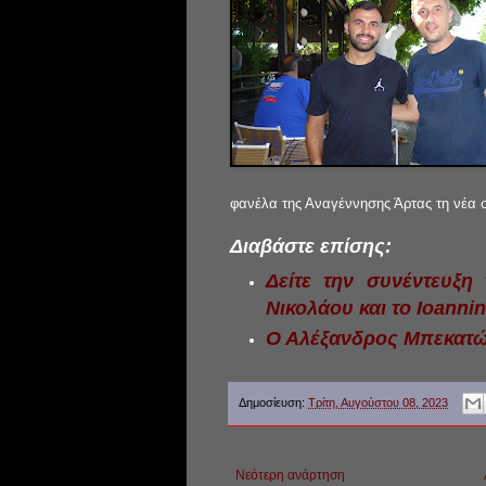
φανέλα της Αναγέννησης Άρτας τη νέα 
Διαβάστε επίσης:
Δείτε την συνέντευξη
Νικολάου και το Ioannin
Ο Αλέξανδρος Μπεκατώ
Δημοσίευση:
Τρίτη, Αυγούστου 08, 2023
Νεότερη ανάρτηση