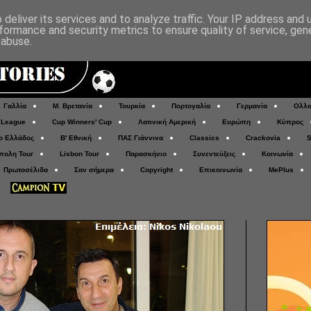
deliver its services and to analyze traffic. Your IP address and
formance and security metrics to ensure quality of service, ge
 abuse.
Γαλλία
Μ. Βρετανία
Τουρκία
Πορτογαλία
Γερμανία
Ολλα
 League
Cup Winners' Cup
Λατινική Αμερική
Ευρώπη
Κύπρος
ο Ελλάδος
Β' Εθνική
ΠΑΣ Γιάννινα
Classics
Crackovia
S
πολη Tour
Lisbon Tour
Παρασκήνιο
Συνεντεύξεις
Κοινωνία
Πρωτοσέλιδα
Σαν σήμερα
Copyright
Επικοινωνία
MePlus