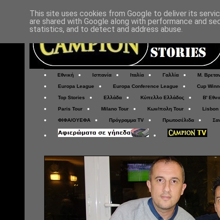
This site uses cookies from Google to deliver its servi
are shared with Google along with performance and secu
statistics, and to detect and address abuse.
Εθνική
Ισπανία
Ιταλία
Γαλλία
Μ. Βρετα
Europa League
Europa Conference League
Cup Winn
Top Stories
Ελλάδα
Κύπελλο Ελλάδος
Β' Εθνι
Paris Tour
Milano Tour
Κων/πολη Tour
Lisbon
ΦΙΦΑ/ΟΥΕΦΑ
Πρόγραμμα TV
Πρωτοσέλιδα
Σα