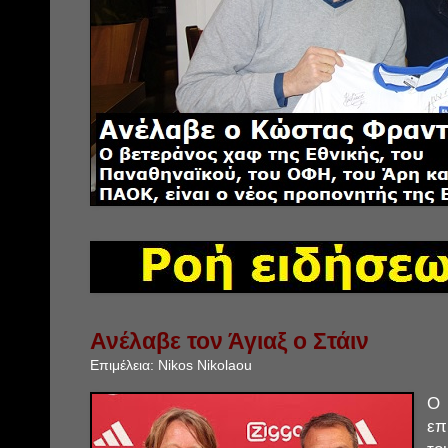
Ανέλαβε τον Άγιαξ ο Στάιν
Επιμέλεια:
Nikos Nikolaou
επ