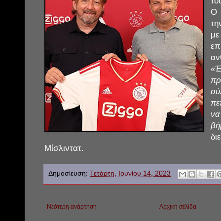
το
Ο 
τη
με
ε
αν
«
π
σύ
πε
ν
βή
δι
Μίσλιντατ.
Δημοσίευση:
Τετάρτη, Ιουνίου 14, 2023
Νεότερη ανάρτηση
Αρχική σελίδα