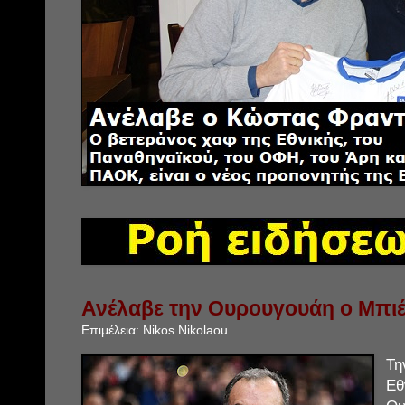
Ανέλαβε την Ουρουγουάη ο Μπι
Επιμέλεια:
Nikos Nikolaou
Τη
Ε