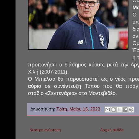
Ο
Μα
Ο
υ
δι
αν
Ομ
Έσ
η 
προπονήσει ο διάσημος κόουτς μετά την Αργε
Χιλή (2007-2011).
Ο Μπιέλσα θα παρουσιαστεί ως ο νέος προ
αύριο σε συνέντευξη Τύπου που θα πραγμ
στάδιο «Σεντενάριο» στο Μοντεβιδέο.
Δημοσίευση:
Τρίτη, Μαΐου 16, 2023
Νεότερη ανάρτηση
Αρχική σελίδα