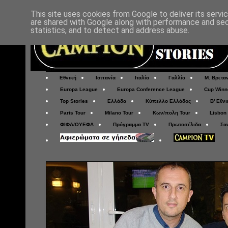
This site uses cookies from Google to deliver its servi
are shared with Google along with performance and secu
statistics, and to detect and address abuse.
Εθνική
Ισπανία
Ιταλία
Γαλλία
Μ. Βρετα
Europa League
Europa Conference League
Cup Winn
Top Stories
Ελλάδα
Κύπελλο Ελλάδος
Β' Εθνι
Paris Tour
Milano Tour
Κων/πολη Tour
Lisbon
ΦΙΦΑ/ΟΥΕΦΑ
Πρόγραμμα TV
Πρωτοσέλιδα
Σα