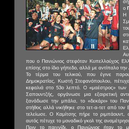
σή
ο
Η
Σμ
τ
στ
κ
Ελ
Αυ
που ο Πανιώνιος στεφόταν Κυπελλούχος Ελλ
επίσης στο ίδιο γήπεδο, αλλά με αντίπαλο την
Το τέρμα του τελικού, που έγινε παρο
Δημοκρατίας, Κωστή Στεφανόπουλου, πέτυχε
κεφαλιά στο 53ο λεπτό. Ο «μαέστρος» των
Σαπουντζής, οργάνωσε μια εξαιρετική αν
ξανάδωσε την μπάλα, το «δεκάρι» του Παν
στήθος αλλά νικήθηκε στο τετ-α-τετ από τον
τελείωσε. Ο Καμίτσης πήρε το ριμπάουντ, 
αυτός πέτυχε το μοναδικό γκολ της αναμέτρησ
Πριν το παιχνίδι, ο Πανιώνιος ήταν το μ