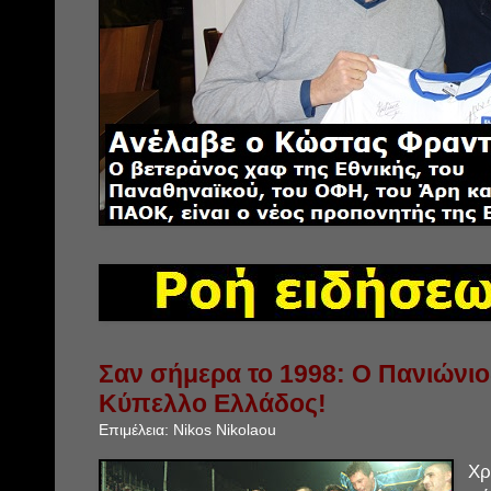
Σαν σήμερα το 1998: Ο Πανιώνιο
Κύπελλο Ελλάδος!
Επιμέλεια:
Nikos Nikolaou
Χρ