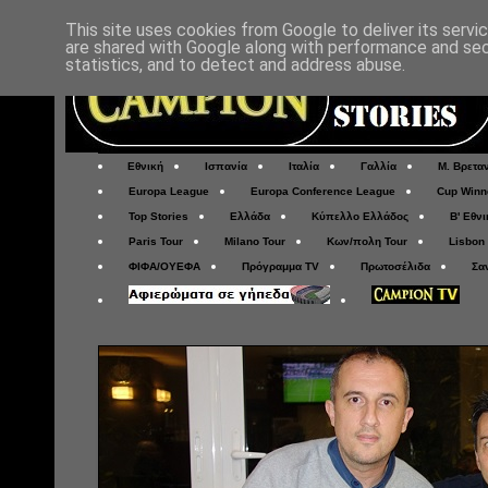
This site uses cookies from Google to deliver its servi
are shared with Google along with performance and secu
statistics, and to detect and address abuse.
Εθνική
Ισπανία
Ιταλία
Γαλλία
Μ. Βρετα
Europa League
Europa Conference League
Cup Winn
Top Stories
Ελλάδα
Κύπελλο Ελλάδος
Β' Εθνι
Paris Tour
Milano Tour
Κων/πολη Tour
Lisbon
ΦΙΦΑ/ΟΥΕΦΑ
Πρόγραμμα TV
Πρωτοσέλιδα
Σα