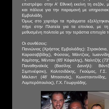
επιστρέψει στην Α' Εθνική εκείνη τη σεζόν,
και πάλευε για την παραμονή με υπηρεσια
Εμβολιάδη.
Όμως στο χορτάρι τα πράγματα εξελίχτηκαν
πήγε στην Πλατεία για τα επινίκια, με τ
μεθυσμένη πολιτεία με την τεράστια επιτυχία 
Οι συνθέσεις:
Πανιώνιος (Χρήστος Εμβολιάδης): Στρακόσια,
Καρασαββίδης), Φύσσας, Μάντζιος, Ιωαννίδ
Καμίτσης, Μένταν (65' Κάφαλης), Ναλιτζής (7
Παναθηναϊκός (Βασίλης Δανιήλ): Βάντ
Σιμπνιέφσκι), Κολιτσιδάκης, Γκούμας, Γ.Σ.
Μίκλαντ (48' Μπασινάς), Κωνσταντινίδης,
Λυμπερόπουλος), Γ.Χ. Γεωργιάδης.