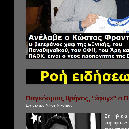
Παγκόσμιος θρήνος, "έφυγε" ο Π
Επιμέλεια:
Nikos Nikolaou
Σε ηλικί
κορυφαίω