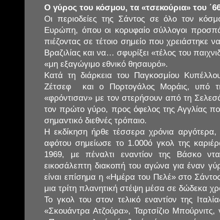
Ο γύρος του κόσμου, τα «τσεκούρια» του ΄66
Οι περιοδείες της Σάντος σε όλο τον κόσμ
Ευρώπη, όπου οι κορυφαίο σύλλογοι προσπ
πιέζοντας σε τέτοιο σημείο που χρειάστηκε ν
Βραζιλίας και να… σφυρίξει «τέλος του παιχνι
«μη εξαγώγιμο εθνικό θησαυρό».
Κατά τη διάρκεια του Παγκοσμίου Κυπέλλο
Ζέτσεφ και ο Πορτογάλος Μοράις, υπό τη
«φρόντισαν» με τον στερήσουν από τη Σελεσ
τον πρώτο γύρο, προς όφελος της Αγγλίας πο
σημαντικό διεθνές τρόπαιο.
Η εκδίκηση ήρθε τέσσερα χρόνια αργότερα, 
αφότου σημείωσε το 1.000ό γκολ της καριέρ
1969, με πέναλτι εναντίον της Βάσκο ν
εικοσάλεπτη διακοπή του αγώνα για έναν γύρ
είναι επίσημα η «Ημέρα του Πελέ» στο Σάντος
μια τρίτη πλανητική στέψη μέσα σε δώδεκα χρ
Το γκολ του στον τελικό εναντίον της Ιταλί
«Σκουάντρα Ατζούρα», Ταρτσίζιο Μπούρνιτς, 