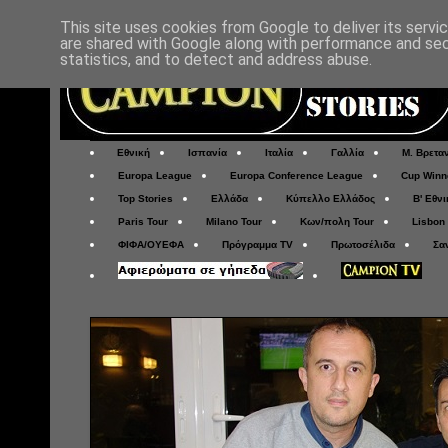
This site uses cookies from Google to deliver its servi
are shared with Google along with performance and secu
statistics, and to detect and address abuse.
Εθνική
Ισπανία
Ιταλία
Γαλλία
Μ. Βρετα
Europa League
Europa Conference League
Cup Winn
Top Stories
Ελλάδα
Κύπελλο Ελλάδος
Β' Εθνι
Paris Tour
Milano Tour
Κων/πολη Tour
Lisbon
ΦΙΦΑ/ΟΥΕΦΑ
Πρόγραμμα TV
Πρωτοσέλιδα
Σα