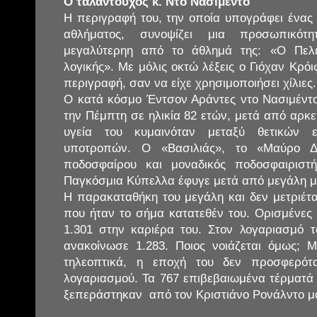
Ο ταλαντούχος κ. Ντο Νασιμέντο
Η περιγραφή του, την οποία υπογράφει ένας 
αθλήματος, συνοψίζει μια προσωπικότ
μεγαλύτερηη από το άθλημά της: «Ο Πελ
λογικής». Με μόλις οκτώ λέξεις ο Γιόχαν Κρό
περιγραφή, σαν να είχε χρησιμοποιήσει χίλιες.
Ο κατά κόσμο Έντσον Αράντες ντο Νασιμέντο
την Πέμπτη σε ηλικία 82 ετών, μετά από αρκε
υγεία του κυμαινόταν μεταξύ θετικών ε
υποτροπών. Ο «Βασιλιάς», το «Μαύρο Δι
ποδοσφαίρου και μοναδικός ποδοσφαιριστ
Παγκόσμια Κύπελλα έφυγε μετά από μεγάλη μ
Η παρακαταθήκη του μεγάλη και δεν μετριέτα
που ήταν το σήμα κατατεθέν του. Ορισμένες
1.301 στην καριέρα του. Στον λογαριασμό το
ανακοίνωσε 1.283. Ποιος νοιάζεται όμως; 
τηλεοπτικά, η εποχή του δεν προσφερότ
λογαριασμού. Τα 767 επιβεβαιωμένα τέρματά
ξεπεράστηκαν από τον Κριστιάνο Ρονάλντο μό