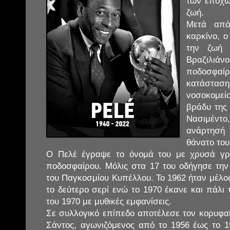
των εποχ
ζωή.
Μετά από
καρκίνο, ο
την ζωή 
Βραζιλ
ποδοσφαίρ
κατάσταση 
νοσοκομεί
βράδυ της 
Νασιμέν
ανάρτησή 
θάνατο του
Ο Πελέ έγραψε το όνομά του με χρυσά γρ
ποδοσφαίρου. Μόλις στα 17 του οδήγησε την
του Παγκοσμίου Κυπέλλου. Το 1962 ήταν μέλο
το δεύτερο σερί ενώ το 1970 έκανε και πάλι
του 1970 με μυθικές εμφανίσεις.
Σε συλλογικό επίπεδο αποτέλεσε τον κορυφαί
Σάντος, αγωνιζόμενος από το 1956 έως το 1