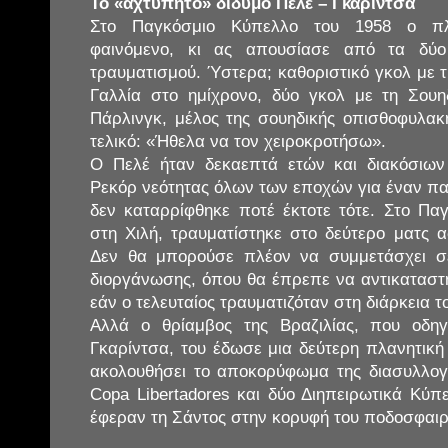
Το «αχτύπητο» δίδυμο Πελέ – Γκαρίντσα
Στο Παγκόσμιο Κύπελλο του 1958 ο πλ
φαινόμενο, κι ας απουσίασε από τα δύο
τραυματισμού. Ύστερα; καθοριστικό γκολ με τ
Γαλλία στο ημίχρονο, δύο γκολ με τη Σουη
Πάρλινγκ, μέλος της σουηδικής οπισθοφυλακή
τελικό: «Ήθελα να τον χειροκροτήσω».
Ο Πελέ ήταν δεκαεπτά ετών και διακόσιω
Ρεκόρ νεότητας όλων των εποχών για έναν π
δεν καταρρίφθηκε ποτέ έκτοτε τότε. Στο Πα
στη Χιλή, τραυματίστηκε στο δεύτερο ματς
Δεν θα μπορούσε πλέον να συμμετάσχει σ
διοργάνωσης, όπου θα έπρεπε να αντικατασ
εάν ο τελευταίος τραυματιζόταν στη διάρκεια 
Αλλά ο θρίαμβος της Βραζιλίας, που οδη
Γκαρίντσα, του έδωσε μια δεύτερη πλανητική
ακολουθήσει το αποκορύφωμα της διασυλλογι
Copa Libertadores και δύο Διηπειρωτικά Κύπ
έφεραν τη Σάντος στην κορυφή του ποδοσφαιρ