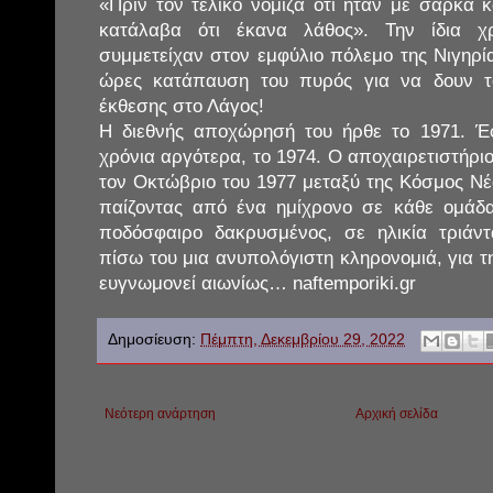
«Πριν τον τελικό νόμιζα ότι ήταν με σάρκα 
κατάλαβα ότι έκανα λάθος». Την ίδια χ
συμμετείχαν στον εμφύλιο πόλεμο της Νιγηρί
ώρες κατάπαυση του πυρός για να δουν 
έκθεσης στο Λάγος!
Η διεθνής αποχώρησή του ήρθε το 1971. Έ
χρόνια αργότερα, το 1974. Ο αποχαιρετιστήρ
τον Οκτώβριο του 1977 μεταξύ της Κόσμος Νέ
παίζοντας από ένα ημίχρονο σε κάθε ομάδα
ποδόσφαιρο δακρυσμένος, σε ηλικία τριάν
πίσω του μια ανυπολόγιστη κληρονομιά, για τ
ευγνωμονεί αιωνίως… naftemporiki.gr
Δημοσίευση:
Πέμπτη, Δεκεμβρίου 29, 2022
Νεότερη ανάρτηση
Αρχική σελίδα