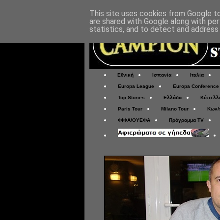
This site uses cookies from Google to 
are shared with Google along with per
statistics, and to detect and address
Εθνική
Ισπανία
Ιταλία
Europa League
Europa Conference
Top Stories
Ελλάδα
Κύπελλ
Paris Tour
Milano Tour
Κων/
ΦΙΦΑ/ΟΥΕΦΑ
Πρόγραμμα TV