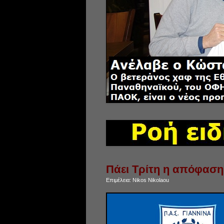
Πάει Τρίτη η απόφαση 
Επιμέλεια:
Nikos Nikolaou