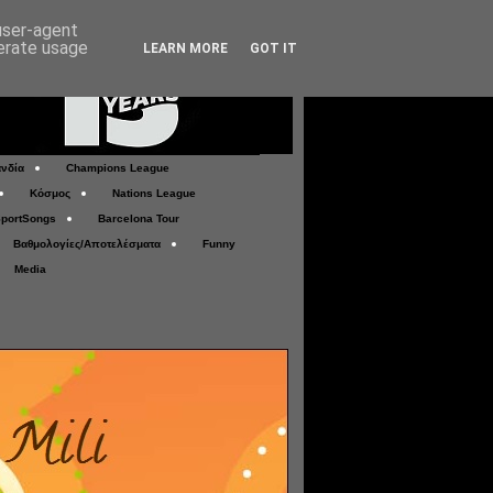
 user-agent
nerate usage
LEARN MORE
GOT IT
νδία
Champions League
Κόσμος
Nations League
portSongs
Barcelona Tour
Βαθμολογίες/Αποτελέσματα
Funny
Media