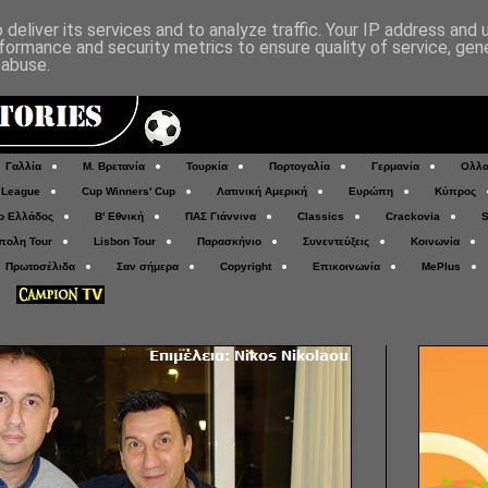
deliver its services and to analyze traffic. Your IP address and
formance and security metrics to ensure quality of service, ge
 abuse.
Γαλλία
Μ. Βρετανία
Τουρκία
Πορτογαλία
Γερμανία
Ολλα
 League
Cup Winners' Cup
Λατινική Αμερική
Ευρώπη
Κύπρος
ο Ελλάδος
Β' Εθνική
ΠΑΣ Γιάννινα
Classics
Crackovia
S
πολη Tour
Lisbon Tour
Παρασκήνιο
Συνεντεύξεις
Κοινωνία
Πρωτοσέλιδα
Σαν σήμερα
Copyright
Επικοινωνία
MePlus