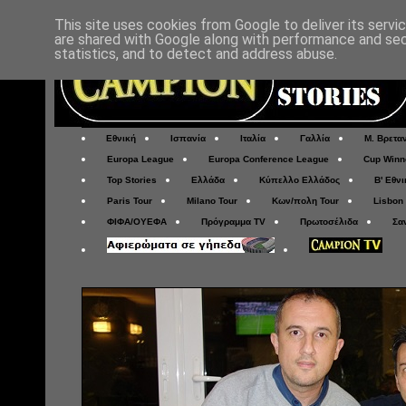
This site uses cookies from Google to deliver its servi
are shared with Google along with performance and secu
statistics, and to detect and address abuse.
Εθνική
Ισπανία
Ιταλία
Γαλλία
Μ. Βρετα
Europa League
Europa Conference League
Cup Winn
Top Stories
Ελλάδα
Κύπελλο Ελλάδος
Β' Εθνι
Paris Tour
Milano Tour
Κων/πολη Tour
Lisbon
ΦΙΦΑ/ΟΥΕΦΑ
Πρόγραμμα TV
Πρωτοσέλιδα
Σα