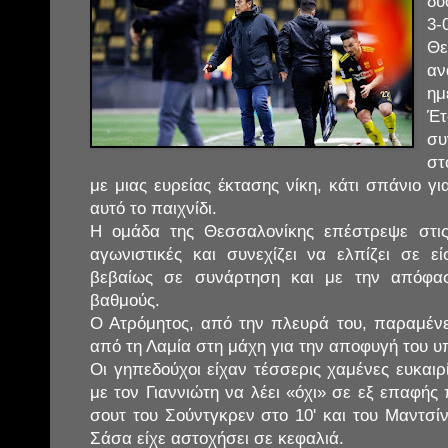
δύ
3
Θ
αν
ημ
Έ
συ
στ
με μιας ευρείας έκτασης νίκη, κάτι σπάνιο γι
αυτό το παιχνίδι.
Η ομάδα της Θεσσαλονίκης επέστρεψε στις
αγωνιστικές και συνεχίζει να ελπίζει σε 
βεβαίως σε συνάρτηση και με την απόφα
βαθμούς.
Ο Ατρόμητος, από την πλευρά του, παραμέν
από τη Λαμία στη μάχη για την αποφυγή του 
Οι γηπεδούχοι είχαν τέσσερις χαμένες ευκαιρί
με τον Γιαννιώτη να λέει «όχι» σε εξ επαφής
σουτ του Σούντγκρεν στο 10' και του Μαντσίν
Σάσα είχε αστοχήσει σε κεφαλιά.