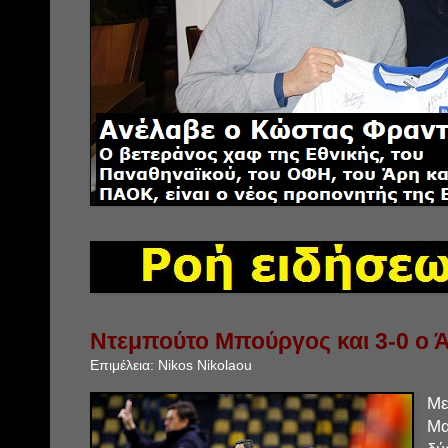
Ντεμπούτο Μπούργος και 3-0 ο 
Επιμέλεια:
Nikos Nikolaou
Μ
Μα