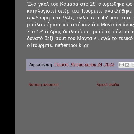
Ένα γκολ του Καμαρά στο 28' ακυρώθηκε ως ο
καταλογιστεί υπέρ του Ιτούρμπε ανακλήθηκε
συνδρομή του VAR, αλλά στο 45' και από 
μπάλα πέρασε και από κοντά ο Μαντσίνι άνοιξ
Στο 58' ο Άρης διπλασίασε, μετά τη σέντρα 
δυνατό δεξί σουτ του Μαντσίνι, ενώ το τελικ
ο Ιτούρμπε. naftemporiki.gr
Δημοσίευση:
Πέμπτη, Φεβρουαρίου 24, 2022
Νεότερη ανάρτηση
Αρχική σελίδα