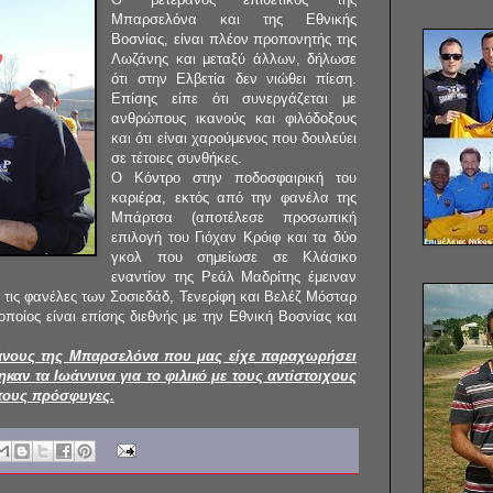
Μπαρσελόνα και της Εθνικής
Βοσνίας, είναι πλέον προπονητής της
Λωζάνης και μεταξύ άλλων, δήλωσε
ότι στην Ελβετία δεν νιώθει πίεση.
Επίσης είπε ότι συνεργάζεται με
ανθρώπους ικανούς και φιλόδοξους
και ότι είναι χαρούμενος που δουλεύει
σε τέτοιες συνθήκες.
Ο Κόντρο στην ποδοσφαιρική του
καριέρα, εκτός από την φανέλα της
Μπάρτσα (αποτέλεσε προσωπική
επιλογή του Γιόχαν Κρόιφ και τα δύο
γκολ που σημείωσε σε Κλάσικο
εναντίον της Ρεάλ Μαδρίτης έμειναν
ι τις φανέλες των Σοσιεδάδ, Τενερίφη και Βελέζ Μόσταρ
οποίος είναι επίσης διεθνής με την Εθνική Βοσνίας και
ράνους της Μπαρσελόνα που μας είχε παραχωρήσει
ηκαν τα Ιωάννινα για το φιλικό με τους αντίστοιχους
 τους πρόσφυγες.