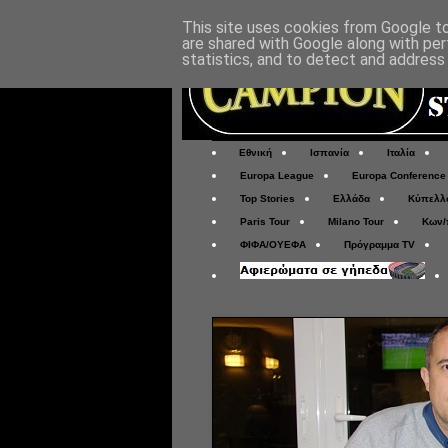
This site uses cookies from Google to 
are shared with Google along with per
statistics, and to detect and address
Εθνική
Ισπανία
Ιταλία
Europa League
Europa Conference
Top Stories
Ελλάδα
Κύπελλ
Paris Tour
Milano Tour
Κων/
ΦΙΦΑ/ΟΥΕΦΑ
Πρόγραμμα TV