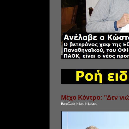
Μέχο Κόντρο: "Δεν νι
Επιμέλεια:
Nikos Nikolaou