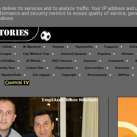
deliver its services and to analyze traffic. Your IP address and
formance and security metrics to ensure quality of service, ge
 abuse.
Γαλλία
Μ. Βρετανία
Τουρκία
Πορτογαλία
Γερμανία
Ολλα
 League
Cup Winners' Cup
Λατινική Αμερική
Ευρώπη
Κύπρος
ο Ελλάδος
Β' Εθνική
ΠΑΣ Γιάννινα
Classics
Crackovia
S
πολη Tour
Lisbon Tour
Παρασκήνιο
Συνεντεύξεις
Κοινωνία
Πρωτοσέλιδα
Σαν σήμερα
Copyright
Επικοινωνία
MePlus