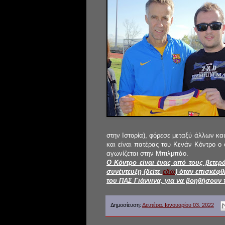
στην Ιστορία), φόρεσε μεταξύ άλλων κα
και είναι πατέρας του Κενάν Κόντρο ο 
αγωνίζεται στην Μπιλμπάο.
Ο Κόντρο είναι ένας από τους βετε
συνέντευξη (δείτε
εδώ
) όταν επισκέφθ
του ΠΑΣ Γιάννινα, για να βοηθήσουν
Δημοσίευση:
Δευτέρα, Ιανουαρίου 03, 2022