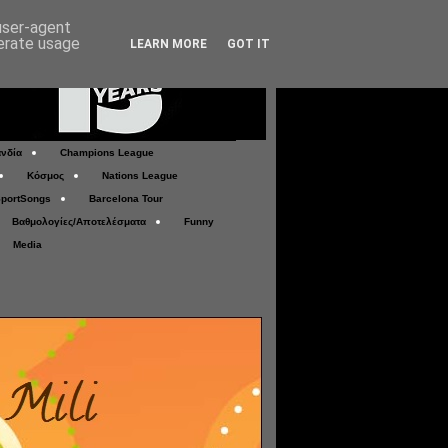
 user-agent
nerate usage
LEARN MORE
GOT IT
νδία
Champions League
Κόσμος
Nations League
portSongs
Barcelona Tour
Βαθμολογίες/Αποτελέσματα
Funny
Media