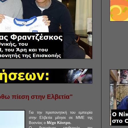
ώθω πίεση στην Ελβετία"
Για την προπονητική του εμπειρία
στην Ελβετία μίλησε σε ΜΜΕ της
Βοσνίας ο
Μέχο Κόντρο.
Ο βετεράνος επιθετικός της