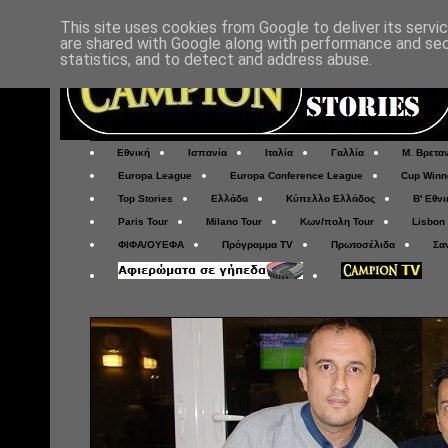
This site uses cookies from Google to deliver its servi
are shared with Google along with performance and secu
statistics, and to detect and address abuse.
Εθνική
Ισπανία
Ιταλία
Γαλλία
Μ. Βρετα
Europa League
Europa Conference League
Cup Winn
Top Stories
Ελλάδα
Κύπελλο Ελλάδος
Β' Εθνι
Paris Tour
Milano Tour
Κων/πολη Tour
Lisbon
ΦΙΦΑ/ΟΥΕΦΑ
Πρόγραμμα TV
Πρωτοσέλιδα
Σα