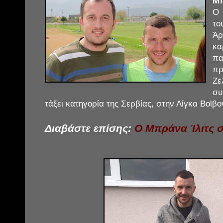
Μπ
Ο 
το
Ά
κα
πα
πρ
Ζ
συ
τάξει κατηγορία της Σερβίας, στην Λίγκα Βοϊβο
Διαβάστε επίσης:
Ο Μπράνα Ίλιτς σ