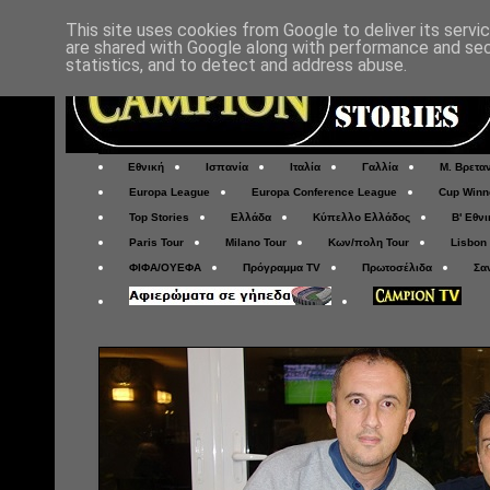
This site uses cookies from Google to deliver its servi
are shared with Google along with performance and secu
statistics, and to detect and address abuse.
Εθνική
Ισπανία
Ιταλία
Γαλλία
Μ. Βρετα
Europa League
Europa Conference League
Cup Winn
Top Stories
Ελλάδα
Κύπελλο Ελλάδος
Β' Εθνι
Paris Tour
Milano Tour
Κων/πολη Tour
Lisbon
ΦΙΦΑ/ΟΥΕΦΑ
Πρόγραμμα TV
Πρωτοσέλιδα
Σα