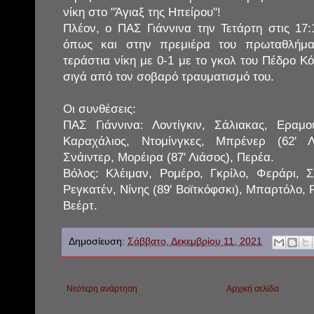
νίκη στο "Άγιαξ της Ηπείρου"!
Πλέον, ο ΠΑΣ Γιάννινα την Τετάρτη στις 17
όπως και στην πρεμιέρα του πρωταθλήμα
τεράστια νίκη με 0-1 με το γκολ του Πέδρο Κ
σιγά από τον σοβαρό τραυματισμό του.
Οι συνθέσεις:
ΠΑΣ Γιάννινα: Λοντίγκιν, Σάλιακας, Εραμ
Καραχάλιος, Ντομίνγκες, Μπρένερ (62' Λ
Σνάιντερ, Μορέιρα (87' Λιάσος), Περέα.
Βόλος: Κλέιμαν, Ρομέρο, Γκρίλο, Φεράρι, Σ
Ρεγκατέν, Νίνης (89' Βοϊτκόφσκι), Μπαρτόλο, 
Βεέρτ.
Δημοσίευση:
Σάββατο, Δεκεμβρίου 11, 2021
Νεότερη ανάρτηση
Αρχική σελίδα