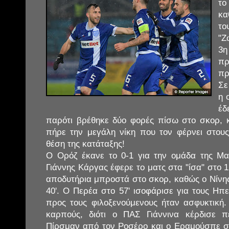
το
κα
τ
"Ζ
3η
π
πρ
Σε
η 
έδ
παρότι βρέθηκε δύο φορές πίσω στο σκορ, 
πήρε την μεγάλη νίκη που τον φέρνει στου
θέση της κατάταξης!
Ο Ορόζ έκανε το 0-1 για την ομάδα της Μα
Γιάννης Κάργας έφερε το ματς στα "ίσα" στο 1
αποδυτήρια μπροστά στο σκορ, καθώς ο Νίνης
40'. Ο Περέα στο 57' ισοφάρισε για τους Ηπ
προς τους φιλοξενούμενους ήταν ασφυκτική
καρπούς, διότι ο ΠΑΣ Γιάννινα κέρδισε 
Πίρσμαν από τον Ροσέρο και ο Εραμούσπε σ