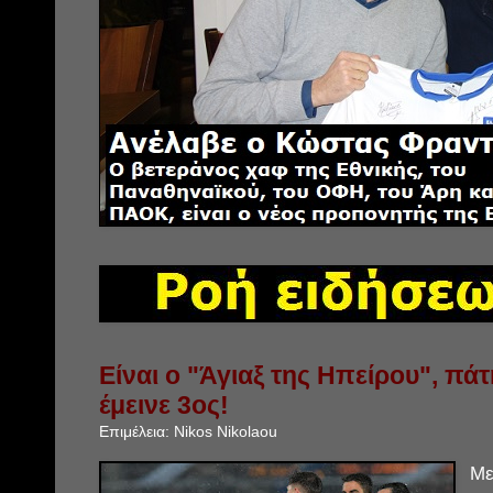
Είναι ο "Άγιαξ της Ηπείρου", πά
έμεινε 3ος!
Επιμέλεια:
Nikos Nikolaou
Με