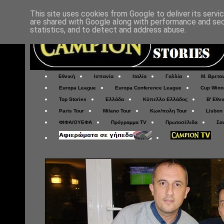
This site uses cookies from Google to deliver its servi
are shared with Google along with performance and secu
statistics, and to detect and address abuse.
Εθνική
Ισπανία
Ιταλία
Γαλλία
Μ. Βρετα
Europa League
Europa Conference League
Cup Winn
Top Stories
Ελλάδα
Κύπελλο Ελλάδος
Β' Εθνι
Paris Tour
Milano Tour
Κων/πολη Tour
Lisbon
ΦΙΦΑ/ΟΥΕΦΑ
Πρόγραμμα TV
Πρωτοσέλιδα
Σα