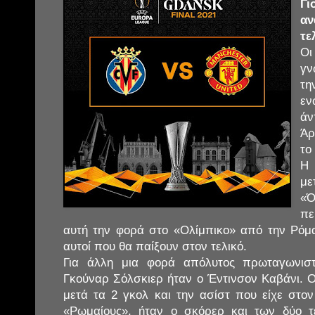
Γ
αν
τε
Οι
γν
τη
εν
ά
Ά
το
Η 
με
«
πε
αυτή την φορά στο «Ολίμπικο» από την Ρόμ
αυτοί που θα παίξουν στον τελικό.
Για άλλη μια φορά απόλυτος πρωταγωνισ
Γκούναρ Σόλσκιερ ήταν ο Έντινσον Καβάνι. 
μετά τα 2 γκολ και την ασίστ που είχε στον
«Ρωμαίους», ήταν ο σκόρερ και των δύο 