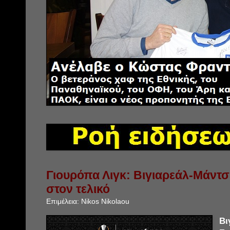
Γιουρόπα Λιγκ: Βιγιαρεάλ-Μάντσ
στον τελικό
Επιμέλεια:
Nikos Nikolaou
Βι