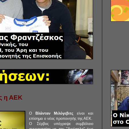
ς η ΑΕΚ
Ο
Βλάνταν Μιλόγεβιτς
είναι και
επίσημα ο νέος προπονητής της ΑΕΚ.
Ο Σέρβος υπέγραψε συμβόλαιο
συνεργασίας με τον "Δικέφαλο" έως