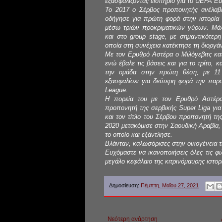
εξασφαλίζοντας εισιτήριο για το UEFA E
To 2017 ο Σέρβος προπονητής ανέλαβε
οδήγησε για πρώτη φορά στην ιστορία
μέσω τριών προκριματικών γύρων. Μάλ
και στο group stage, με σημαντικότερη
οποία στη συνέχεια κατέκτησε τη διοργ
Με τον Ερυθρό Αστέρα ο Μιλόγεβιτς κατ
ενώ έβαλε τις βάσεις και για το τρίτο,
την ομάδα στην πρώτη θέση, με 11 
εξασφαλίσει για δεύτερη φορά την πα
League.
Η πορεία του με τον Ερυθρό Αστέρα 
προπονητή της σερβικής Super Liga για
και τον τίτλο του Σέρβου προπονητή τη
2020 μετακόμισε στην Σαουδική Αραβία,
το οποίο και εξάντλησε.
Βλάνταν, καλωσόρισες στην οικογένεια 
Ευχόμαστε να ικανοποιήσεις όλες τις φι
μεγάλο κεφάλαιο της κιτρινόμαυρης ιστορ
Δημοσίευση:
Πέμπτη, Μαΐου 27, 2021
Νεότερη ανάρτηση