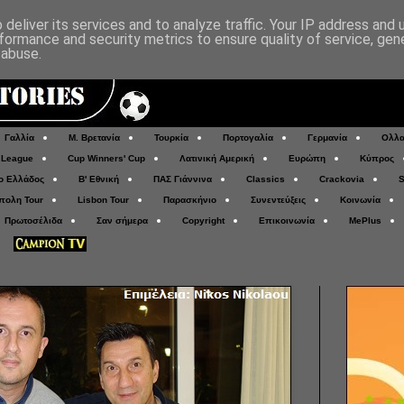
deliver its services and to analyze traffic. Your IP address and
formance and security metrics to ensure quality of service, ge
 abuse.
Γαλλία
Μ. Βρετανία
Τουρκία
Πορτογαλία
Γερμανία
Ολλα
 League
Cup Winners' Cup
Λατινική Αμερική
Ευρώπη
Κύπρος
ο Ελλάδος
Β' Εθνική
ΠΑΣ Γιάννινα
Classics
Crackovia
S
πολη Tour
Lisbon Tour
Παρασκήνιο
Συνεντεύξεις
Κοινωνία
Πρωτοσέλιδα
Σαν σήμερα
Copyright
Επικοινωνία
MePlus