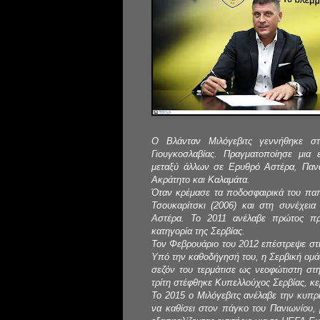
Ο Βλάνταν Μιλόγεβιτς γεννήθηκε σ
Γιουγκοσλαβίας. Πραγματοποίησε μια 
μεταξύ άλλων σε Ερυθρό Αστέρα, Παν
Ακράτητο και Καλαμάτα.
Όταν κρέμασε τα ποδοσφαιρικά του πα
Τσουκαρίτσκι (2006) και στη συνέχει
Αστέρα. Το 2011 ανέλαβε πρώτος πρ
κατηγορία της Σερβίας.
Τον Φεβρουάριο του 2012 επέστρεψε στ
Υπό την καθοδήγησή του, η Σερβική ομά
σεζόν του τερμάτισε ως νεοφώτιστη στ
τρίτη στέφθηκε Κυπελλούχος Σερβίας, κερ
Το 2015 ο Μιλόγεβιτς ανέλαβε την κυπρ
να καθίσει στον πάγκο του Πανιωνίου, 