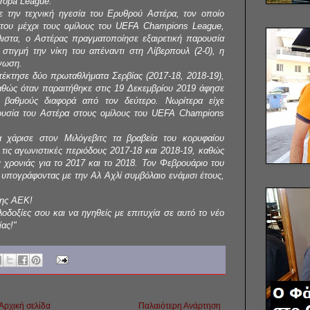
uropa League.
 την τεχνική ηγεσία του Ερυθρού Αστέρα, τον οποίο
 του μέχρι τους ομίλους του UEFA Champions League,
ιστα, ο Αστέρας πραγματοποίησε εξαιρετική παρουσία
 στιγμή την νίκη του απέναντι στη Λίβερπουλ (2-0), η
άνωση.
έκτησε δύο πρωταθλήματα Σερβίας (2017-18, 2018-19),
 καθώς όταν παραιτήθηκε στις 19 Δεκεμβρίου 2019 άφησε
βαθμούς διαφορά από τον δεύτερο. Νωρίτερα είχε
ρουσία του Αστέρα στους ομίλους του UEFA Champions
χάρισε στον Μιλόγεβιτς τα βραβεία του κορυφαίου
 τις αγωνιστικές περιόδους 2017-18 και 2018-19, καθώς
ς χρονιάς για το 2017 και το 2018. Τον Φεβρουάριο του
 υπογράφοντας με την Αλ Αχλί συμβόλαιο ενάμισι έτους,
της ΑΕΚ!
λοδοξίες σου και να ηγηθείς με επιτυχία σε αυτό το νέο
ίας!"
Αρχική σελίδα
Παλαιότερη Ανάρτηση