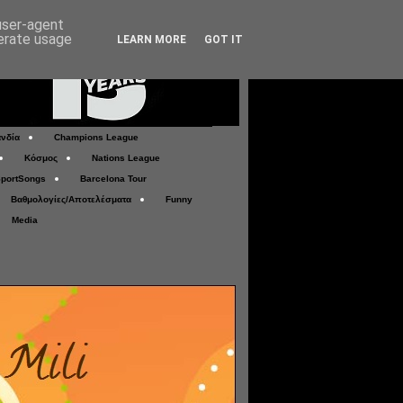
 user-agent
nerate usage
LEARN MORE
GOT IT
νδία
Champions League
Κόσμος
Nations League
portSongs
Barcelona Tour
Βαθμολογίες/Αποτελέσματα
Funny
Media