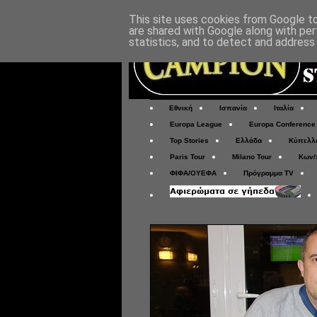
This site uses cookies from Google to 
are shared with Google along with per
statistics, and to detect and address
Εθνική
Ισπανία
Ιταλία
Europa League
Europa Conference
Top Stories
Ελλάδα
Κύπελλ
Paris Tour
Milano Tour
Κων/
ΦΙΦΑ/ΟΥΕΦΑ
Πρόγραμμα TV