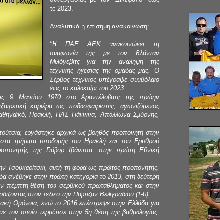
το 2023.
Αναλυτικά η επίσημη ανακοίνωση:
"Η ΠΑΕ ΑΕΚ ανακοινώνει τη
συμφωνία της με τον Βλάνταν
Μιλόγεβιτς για την ανάληψη της
τεχνικής ηγεσίας της ομάδας μας. Ο
Σέρβος τεχνικός υπέγραψε συμβόλαιο
έως το καλοκαίρι του 2023.
τις 9 Μαρτίου 1970 στο Αραντέλοβατς της πρώην
εξαιρετική καριέρα ως ποδοσφαιριστής, αγωνιζόμενος
αθηναϊκό, Ηρακλή, ΠΑΣ Γιάννινα, Απόλλωνα Σμύρνης,
πούτσια, εργάστηκε αρχικά ως βοηθός προπονητή στην
α στα τμήματα υποδομής του Ηρακλή και του Ερυθρού
οπονητής της Γιάβορ Ιβάνιτσα, στην πρώτη Εθνική
ην Τσουκαρίτσκι, αυτή τη φορά ως πρώτος προπονητής.
δα ανέβηκε στην πρώτη κατηγορία το 2013, στη δεύτερη
ην πέμπτη θέση του σερβικού πρωταθλήματος και στην
δίζοντας στον τελικό την Παρτιζάν Βελιγραδίου (1-0).
ιακή Ομόνοια, ενώ το 2016 επέστρεψε στην Ελλάδα για
με τον οποίο τερμάτισε στην 5η θέση της βαθμολογίας,