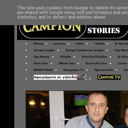
This site uses cookies from Google to deliver its servi
are shared with Google along with performance and secu
statistics, and to detect and address abuse.
Εθνική
Ισπανία
Ιταλία
Γαλλία
Μ. Βρετα
Europa League
Europa Conference League
Cup Winn
Top Stories
Ελλάδα
Κύπελλο Ελλάδος
Β' Εθνι
Paris Tour
Milano Tour
Κων/πολη Tour
Lisbon
ΦΙΦΑ/ΟΥΕΦΑ
Πρόγραμμα TV
Πρωτοσέλιδα
Σα