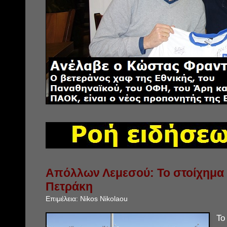
Απόλλων Λεμεσού: Το στοίχημα γ
Πετράκη
Επιμέλεια:
Nikos Nikolaou
Το