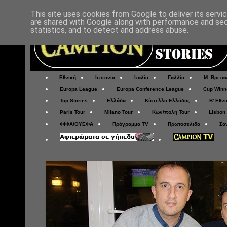
This site uses cookies from Google to deliver its servi
are shared with Google along with performance and secu
statistics, and to detect and address abuse.
Εθνική
Ισπανία
Ιταλία
Γαλλία
Μ. Βρετα
Europa League
Europa Conference League
Cup Winn
Top Stories
Ελλάδα
Κύπελλο Ελλάδος
Β' Εθνι
Paris Tour
Milano Tour
Κων/πολη Tour
Lisbon
ΦΙΦΑ/ΟΥΕΦΑ
Πρόγραμμα TV
Πρωτοσέλιδα
Σα