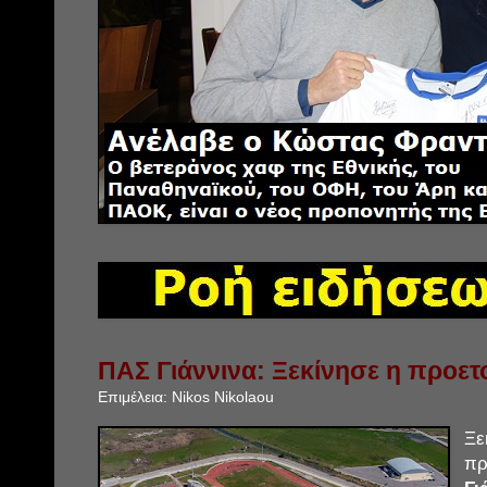
ΠΑΣ Γιάννινα: Ξεκίνησε η προετ
Επιμέλεια:
Nikos Nikolaou
Ξ
π