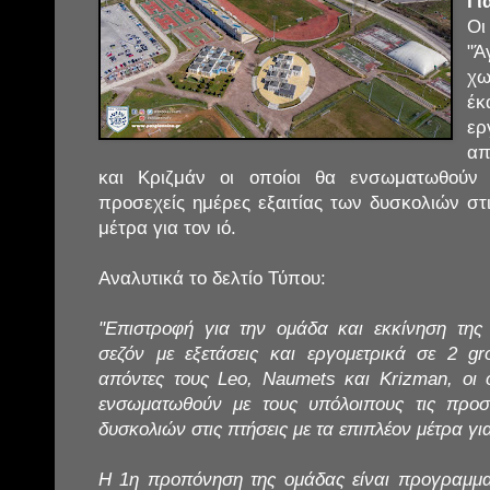
Γι
Ο
"
χω
έ
ερ
απ
και Κριζμάν οι οποίοι θα ενσωματωθούν 
προσεχείς ημέρες εξαιτίας των δυσκολιών στ
μέτρα για τον ιό.
Αναλυτικά το δελτίο Τύπου:
"Επιστροφή για την ομάδα και εκκίνηση της 
σεζόν με εξετάσεις και εργομετρικά σε 2 gr
απόντες τους Leo, Naumets και Krizman, οι 
ενσωματωθούν με τους υπόλοιπους τις προσε
δυσκολιών στις πτήσεις με τα επιπλέον μέτρα γι
Η 1η προπόνηση της ομάδας είναι προγραμματ