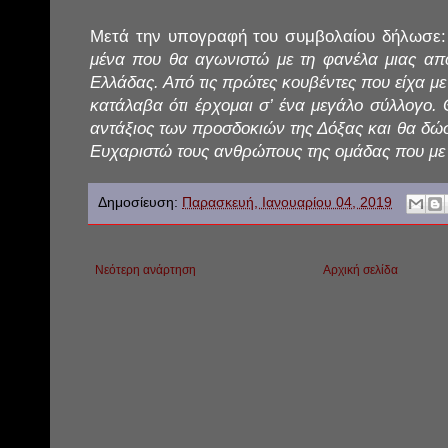
Μετά την υπογραφή του συμβολαίου δήλωσε:
μένα που θα αγωνιστώ με τη φανέλα μιας από
Ελλάδας. Από τις πρώτες κουβέντες που είχα με
κατάλαβα ότι έρχομαι σ’ ένα μεγάλο σύλλογ
αντάξιος των προσδοκιών της Δόξας και θα δώσ
Ευχαριστώ τους ανθρώπους της ομάδας που με 
Δημοσίευση:
Παρασκευή, Ιανουαρίου 04, 2019
Νεότερη ανάρτηση
Αρχική σελίδα