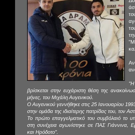
Δό
άσ
το
αγ
το
τη
"
κα
Α
αν
"
βρίσκεται στην ευχάριστη θέση της ανακοίνωσ
μήνες, του Μιχάλη Αυγενικού.
Ο Αυγενικού γεννήθηκε στις 25 Ιανουαρίου 1993
στην ομάδα της ιδιαίτερης πατρίδας του, τον Ασ
Το πρώτο επαγγελματικό του συμβόλαιό το υ
στη συνέχεια αγωνίστηκε σε ΠΑΣ Γιάννινα, Ε
και Ηρόδοτο".