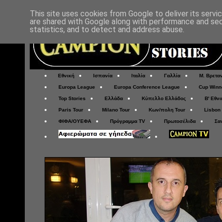
This site uses cookies from Google to deliver its servi
are shared with Google along with performance and secu
statistics, and to detect and address abuse.
Εθνική
Ισπανία
Ιταλία
Γαλλία
Μ. Βρετα
Europa League
Europa Conference League
Cup Winn
Top Stories
Ελλάδα
Κύπελλο Ελλάδος
Β' Εθνι
Paris Tour
Milano Tour
Κων/πολη Tour
Lisbon
ΦΙΦΑ/ΟΥΕΦΑ
Πρόγραμμα TV
Πρωτοσέλιδα
Σα