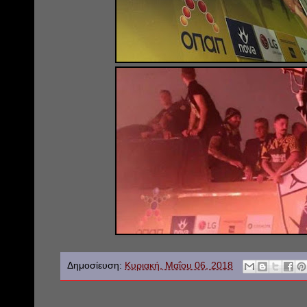
Δημοσίευση:
Κυριακή, Μαΐου 06, 2018