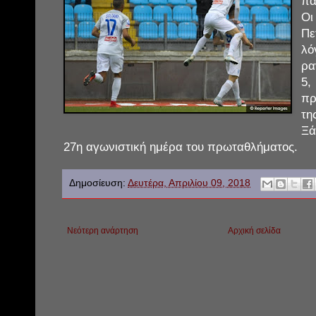
πα
Ο
Πε
λ
ρα
5,
πρ
τη
Ξά
27η αγωνιστική ημέρα του πρωταθλήματος.
Δημοσίευση:
Δευτέρα, Απριλίου 09, 2018
Νεότερη ανάρτηση
Αρχική σελίδα