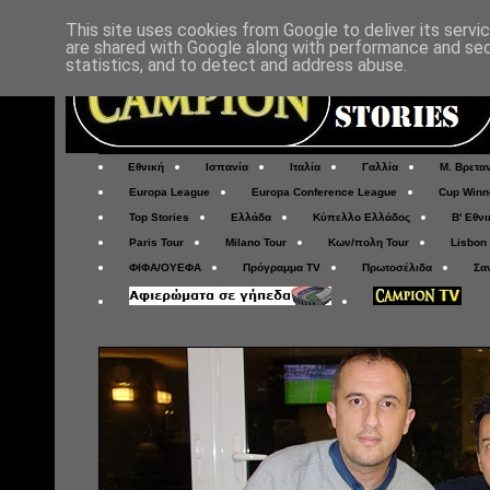
This site uses cookies from Google to deliver its servi
are shared with Google along with performance and secu
statistics, and to detect and address abuse.
Εθνική
Ισπανία
Ιταλία
Γαλλία
Μ. Βρετα
Europa League
Europa Conference League
Cup Winn
Top Stories
Ελλάδα
Κύπελλο Ελλάδος
Β' Εθνι
Paris Tour
Milano Tour
Κων/πολη Tour
Lisbon
ΦΙΦΑ/ΟΥΕΦΑ
Πρόγραμμα TV
Πρωτοσέλιδα
Σα