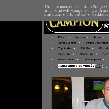
This site uses cookies from Google to 
are shared with Google along with per
statistics, and to detect and address
Εθνική
Ισπανία
Ιταλία
Europa League
Europa Conference
Top Stories
Ελλάδα
Κύπελλ
Paris Tour
Milano Tour
Κων/
ΦΙΦΑ/ΟΥΕΦΑ
Πρόγραμμα TV