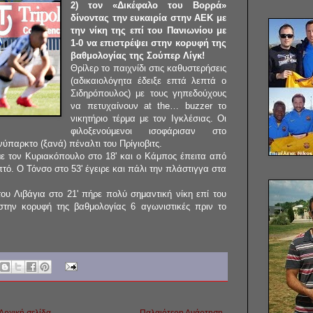
2) τον «Δικέφαλο του Βορρά»
δίνοντας την ευκαιρία στην ΑΕΚ με
την νίκη της επί του Πανιωνίου με
1-0 να επιστρέψει στην κορυφή της
βαθμολογίας της Σούπερ Λίγκ!
Θρίλερ το παιχνίδι στις καθυστερήσεις
(αδικαιολόγητα έδειξε επτά λεπτά ο
Σιδηρόπουλος) με τους γηπεδούχους
να πετυχαίνουν at the… buzzer το
νικητήριο τέρμα με τον Ιγκλέσιας. Οι
φιλοξενούμενοι ισοφάρισαν στο
παρκτο (ξανά) πέναλτι του Πρίγιοβιτς.
με τον Κυριακόπουλο στο 18' και ο Κάμπος έπειτα από
τό. Ο Τόνσο στο 53' έγειρε και πάλι την πλάστιγγα στα
ου Λιβάγια στο 21' πήρε πολύ σημαντική νίκη επί του
την κορυφή της βαθμολογίας 6 αγωνιστικές πριν το
Αρχική σελίδα
Παλαιότερη Ανάρτηση