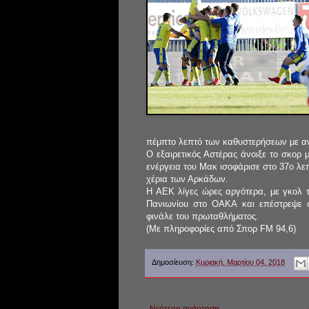
πέμπτο λεπτό των καθυστερήσεων με ανύ
Ο εξαιρετικός Αστέρας άνοιξε το σκορ 
ενέργεια του Μακ ισοφάρισε στο 37ο λεπ
χέρια των Αρκάδων.
Η ΑΕΚ λίγες ώρες αργότερα, με γκολ τ
Πανιωνίου στο ΟΑΚΑ και επέστρεψε σ
φινάλε του πρωταθλήματος.
(Με πληροφορίες από Σπορ FM 94,6)
Δημοσίευση:
Κυριακή, Μαρτίου 04, 2018
Νεότερη ανάρτηση