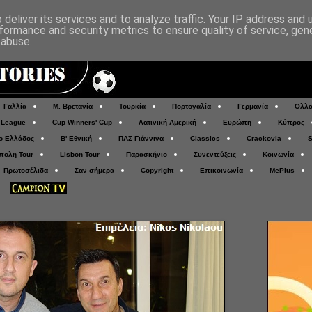
deliver its services and to analyze traffic. Your IP address and
formance and security metrics to ensure quality of service, ge
 abuse.
Γαλλία
Μ. Βρετανία
Τουρκία
Πορτογαλία
Γερμανία
Ολλα
 League
Cup Winners' Cup
Λατινική Αμερική
Ευρώπη
Κύπρος
ο Ελλάδος
Β' Εθνική
ΠΑΣ Γιάννινα
Classics
Crackovia
S
πολη Tour
Lisbon Tour
Παρασκήνιο
Συνεντεύξεις
Κοινωνία
Πρωτοσέλιδα
Σαν σήμερα
Copyright
Επικοινωνία
MePlus