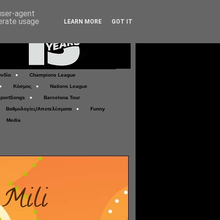
 user-agent
nerate usage
LEARN MORE
GOT IT
νδία
Champions League
Κόσμος
Nations League
portSongs
Barcelona Tour
Βαθμολογίες/Αποτελέσματα
Funny
Media