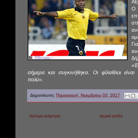
Α
Ο
επ
στ
αν
ομ
Γ
αν
δή
«Έ
σήμερα και συγκινήθηκα. Οι φίλαθλοι είναι
πολύ».
Δημοσίευση:
Παρασκευή, Νοεμβρίου 03, 2017
Νεότερη ανάρτηση
Αρχική σελίδα