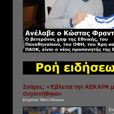
Σοάρες: «Έβλεπα την ΑΕΚΑΡΑ μ
συγκινήθηκα»
Επιμέλεια:
Nikos Nikolaou
Συ