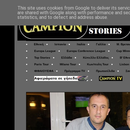
This site uses cookies from Google to deliver its servi
are shared with Google along with performance and secu
statistics, and to detect and address abuse.
Εθνική
Ισπανία
Ιταλία
Γαλλία
Μ. Βρετα
Europa League
Europa Conference League
Cup Winn
Top Stories
Ελλάδα
Κύπελλο Ελλάδος
Β' Εθνι
Paris Tour
Milano Tour
Κων/πολη Tour
Lisbon
ΦΙΦΑ/ΟΥΕΦΑ
Πρόγραμμα TV
Πρωτοσέλιδα
Σα