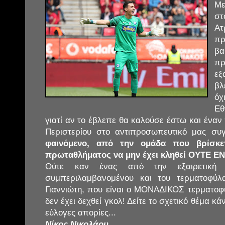
Με
σ
Ατ
π
βα
π
εξ
βλ
όχ
Εθ
γιατί αν το έβλεπε θα καλούσε έστω και έναν
Περιστερίου στο αντιπροσωπευτικό μας συ
φαινόμενο, από την ομάδα που βρίσκε
πρωταθλήματος να μην έχει κληθεί ΟΥΤΕ Ε
Ούτε καν ένας από την εξαιρετική 
συμπεριλαμβανομένου και του τερματοφύλ
Γιαννιώτη, που είναι ο ΜΟΝΑΔΙΚΟΣ τερματο
δεν έχει δεχθεί γκολ! Δείτε το σχετικό θέμα κ
εύλογες απορίες...
Νίκος Νικολάου