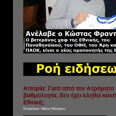
Απορία: Γιατί από τον Ατρόμητο 
βαθμολογία, δεν έχει κληθεί καν
Εθνική;
Επιμέλεια:
Nikos Nikolaou