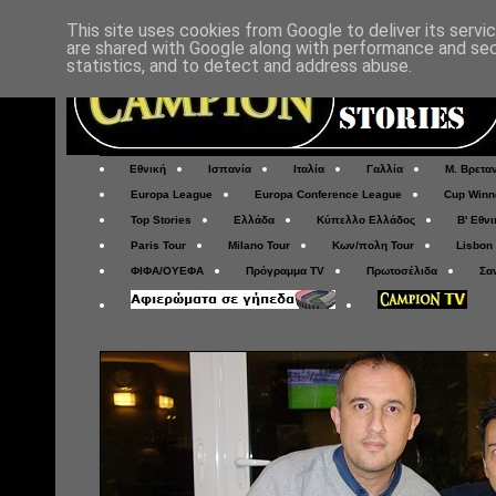
This site uses cookies from Google to deliver its servi
are shared with Google along with performance and secu
statistics, and to detect and address abuse.
Εθνική
Ισπανία
Ιταλία
Γαλλία
Μ. Βρετα
Europa League
Europa Conference League
Cup Winn
Top Stories
Ελλάδα
Κύπελλο Ελλάδος
Β' Εθνι
Paris Tour
Milano Tour
Κων/πολη Tour
Lisbon
ΦΙΦΑ/ΟΥΕΦΑ
Πρόγραμμα TV
Πρωτοσέλιδα
Σα