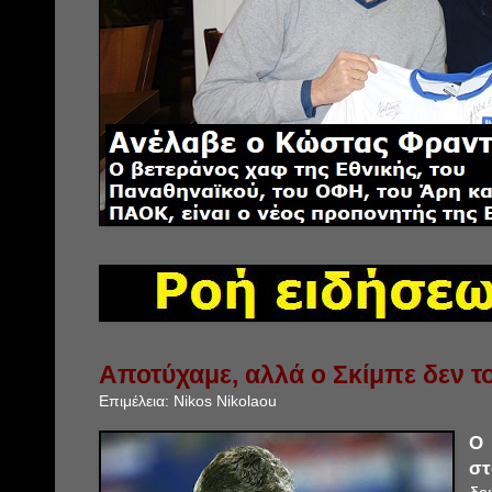
Αποτύχαμε, αλλά ο Σκίμπε δεν το
Επιμέλεια:
Nikos Nikolaou
Ο 
σ