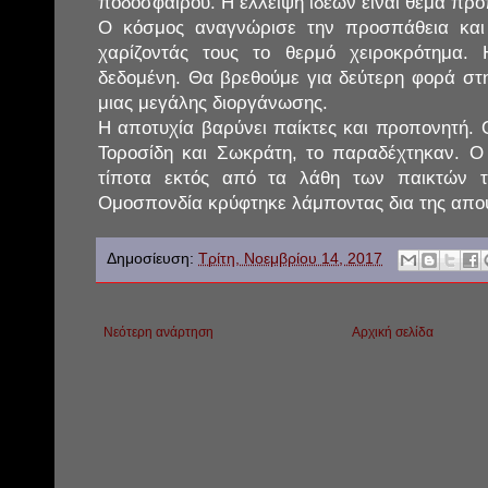
ποδοσφαίρου. Η έλλειψη ιδεών είναι θέμα προ
Ο κόσμος αναγνώρισε την προσπάθεια και
χαρίζοντάς τους το θερμό χειροκρότημα. 
δεδομένη. Θα βρεθούμε για δεύτερη φορά στη
μιας μεγάλης διοργάνωσης.
Η αποτυχία βαρύνει παίκτες και προπονητή. Ο
Τοροσίδη και Σωκράτη, το παραδέχτηκαν. Ο
τίποτα εκτός από τα λάθη των παικτών 
Ομοσπονδία κρύφτηκε λάμποντας δια της απο
Δημοσίευση:
Τρίτη, Νοεμβρίου 14, 2017
Νεότερη ανάρτηση
Αρχική σελίδα