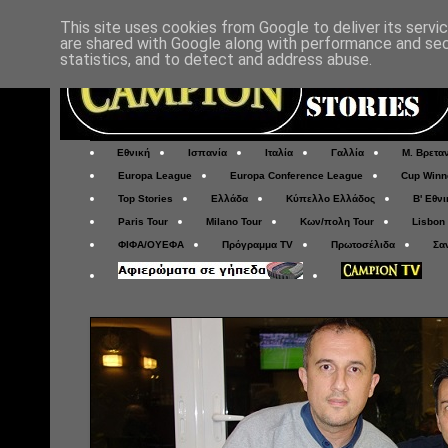
This site uses cookies from Google to deliver its servi
are shared with Google along with performance and secu
statistics, and to detect and address abuse.
Εθνική
Ισπανία
Ιταλία
Γαλλία
Μ. Βρετα
Europa League
Europa Conference League
Cup Winn
Top Stories
Ελλάδα
Κύπελλο Ελλάδος
Β' Εθνι
Paris Tour
Milano Tour
Κων/πολη Tour
Lisbon
ΦΙΦΑ/ΟΥΕΦΑ
Πρόγραμμα TV
Πρωτοσέλιδα
Σα