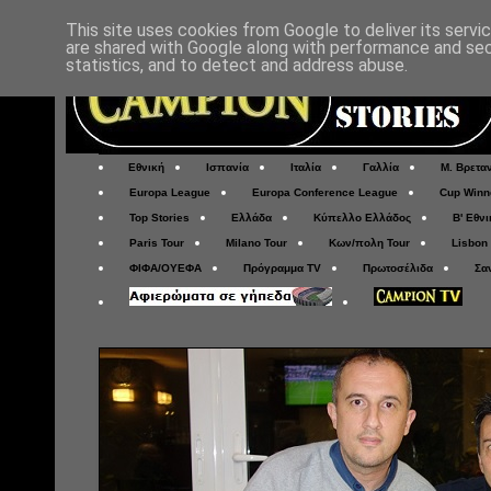
This site uses cookies from Google to deliver its servi
are shared with Google along with performance and secu
statistics, and to detect and address abuse.
Εθνική
Ισπανία
Ιταλία
Γαλλία
Μ. Βρετα
Europa League
Europa Conference League
Cup Winn
Top Stories
Ελλάδα
Κύπελλο Ελλάδος
Β' Εθνι
Paris Tour
Milano Tour
Κων/πολη Tour
Lisbon
ΦΙΦΑ/ΟΥΕΦΑ
Πρόγραμμα TV
Πρωτοσέλιδα
Σα