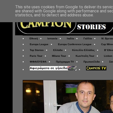
This site uses cookies from Google to deliver its servi
are shared with Google along with performance and secu
statistics, and to detect and address abuse.
Εθνική
Ισπανία
Ιταλία
Γαλλία
Μ. Βρετα
Europa League
Europa Conference League
Cup Winn
Top Stories
Ελλάδα
Κύπελλο Ελλάδος
Β' Εθνι
Paris Tour
Milano Tour
Κων/πολη Tour
Lisbon
ΦΙΦΑ/ΟΥΕΦΑ
Πρόγραμμα TV
Πρωτοσέλιδα
Σα