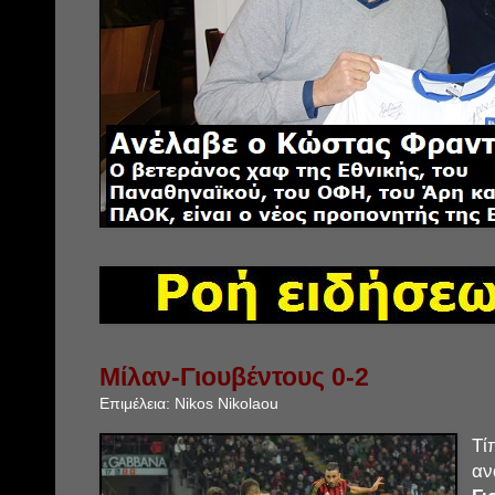
Μίλαν-Γιουβέντους 0-2
Επιμέλεια:
Nikos Nikolaou
Τί
α