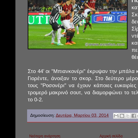
Γ
κα
Σκ
δε
Σί
ντ
κα
πε
θέ
Στο 44’ οι "Μπιανκονέρι" έκρυψαν την μπάλα κ
Γιορέντε, άνοιξαν το σκορ. Στο δεύτερο μέρ
τους "Ροσονέρι" να έχουν κάποιες ευκαιρίες
τρομερό μακρινό σουτ, να διαμορφώνει το τε
το 0-2.
Δημοσίευση:
Δευτέρα, Μαρτίου 03, 2014
Νεότερη ανάρτηση
Αρχική σελίδα