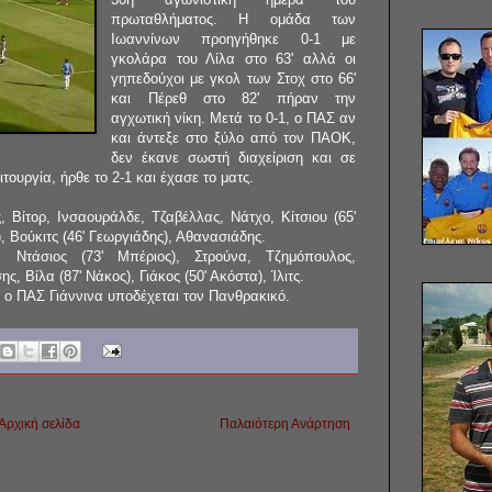
πρωταθλήματος. Η ομάδα των
Ιωαννίνων προηγήθηκε 0-1 με
γκολάρα του Λίλα στο 63' αλλά οι
γηπεδούχοι με γκολ των Στοχ στο 66'
και Πέρεθ στο 82' πήραν την
αγχωτική νίκη. Μετά το 0-1, ο ΠΑΣ αν
και άντεξε στο ξύλο από τον ΠΑΟΚ,
δεν έκανε σωστή διαχείριση και σε
τουργία, ήρθε το 2-1 και έχασε το ματς.
 Βίτορ, Ινσαουράλδε, Τζαβέλλας, Νάτχο, Κίτσιου (65'
, Βούκιτς (46' Γεωργιάδης), Αθανασιάδης.
, Ντάσιος (73' Μπέριος), Στρούνα, Τζημόπουλος,
, Βίλα (87' Νάκος), Γιάκος (50' Ακόστα), Ίλιτς.
) ο ΠΑΣ Γιάννινα υποδέχεται τον Πανθρακικό.
Αρχική σελίδα
Παλαιότερη Ανάρτηση