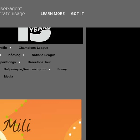
 user-agent
nerate usage
LEARN MORE
GOT IT
νδία
Champions League
Κόσμος
Nations League
portSongs
Barcelona Tour
Βαθμολογίες/Αποτελέσματα
Funny
Media