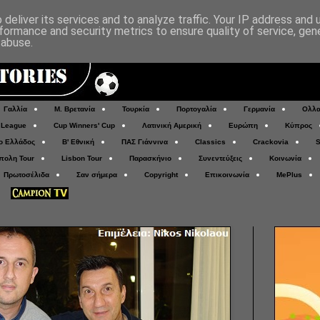
deliver its services and to analyze traffic. Your IP address and
formance and security metrics to ensure quality of service, ge
 abuse.
Γαλλία
Μ. Βρετανία
Τουρκία
Πορτογαλία
Γερμανία
Ολλα
 League
Cup Winners' Cup
Λατινική Αμερική
Ευρώπη
Κύπρος
ο Ελλάδος
Β' Εθνική
ΠΑΣ Γιάννινα
Classics
Crackovia
S
πολη Tour
Lisbon Tour
Παρασκήνιο
Συνεντεύξεις
Κοινωνία
Πρωτοσέλιδα
Σαν σήμερα
Copyright
Επικοινωνία
MePlus