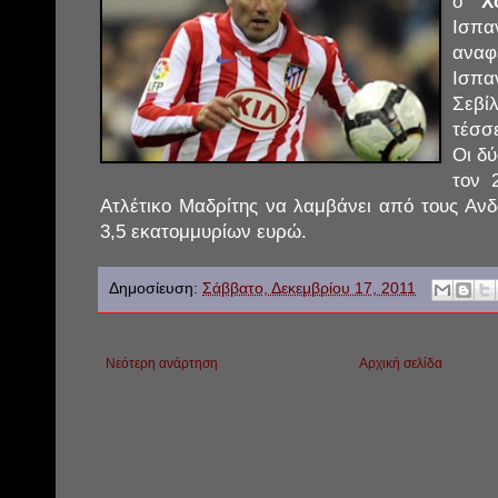
ο
Χ
Ισπ
ανα
Ισπα
Σεβ
τέσσ
Οι δ
τον 
Ατλέτικο Μαδρίτης να λαμβάνει από τους Αν
3,5 εκατομμυρίων ευρώ.
Δημοσίευση:
Σάββατο, Δεκεμβρίου 17, 2011
Νεότερη ανάρτηση
Αρχική σελίδα