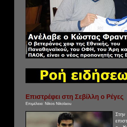
Επιστρέφει στη Σεβίλλη ο Ρέγες
Επιμέλεια:
Nikos Nikolaou
Στη
επισ