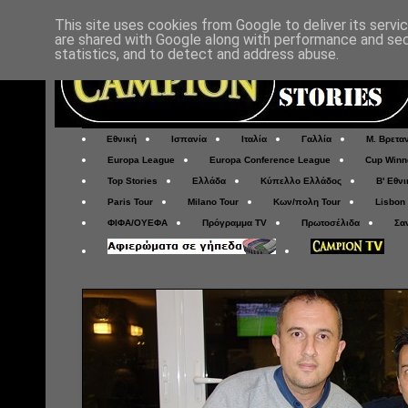
This site uses cookies from Google to deliver its servi
are shared with Google along with performance and secu
statistics, and to detect and address abuse.
Εθνική
Ισπανία
Ιταλία
Γαλλία
Μ. Βρετα
Europa League
Europa Conference League
Cup Winn
Top Stories
Ελλάδα
Κύπελλο Ελλάδος
Β' Εθνι
Paris Tour
Milano Tour
Κων/πολη Tour
Lisbon
ΦΙΦΑ/ΟΥΕΦΑ
Πρόγραμμα TV
Πρωτοσέλιδα
Σα