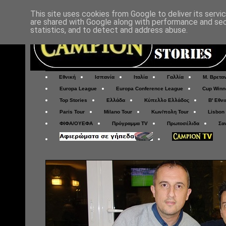
This site uses cookies from Google to deliver its servi
are shared with Google along with performance and secu
statistics, and to detect and address abuse.
Εθνική
Ισπανία
Ιταλία
Γαλλία
Μ. Βρετα
Europa League
Europa Conference League
Cup Winn
Top Stories
Ελλάδα
Κύπελλο Ελλάδος
Β' Εθνι
Paris Tour
Milano Tour
Κων/πολη Tour
Lisbon
ΦΙΦΑ/ΟΥΕΦΑ
Πρόγραμμα TV
Πρωτοσέλιδα
Σα