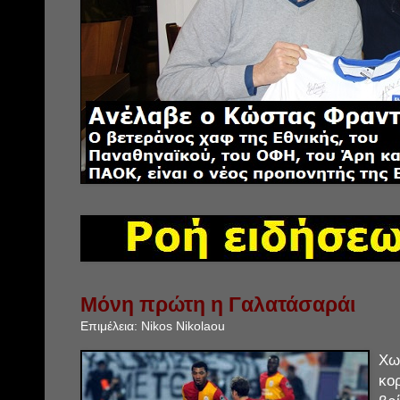
Μόνη πρώτη η Γαλατάσαράι
Επιμέλεια:
Nikos Nikolaou
Χω
κο