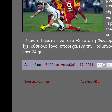
βρ
πο
έδ
νί
Τε
τω
και
Πλέον, η Γαλατά είναι στο +3 από τη Φενέρ
έχει δύσκολο έργο, υποδεχόμενη την Τράμπζ
sport24.gr
Δημοσίευση:
Σάββατο, Δεκεμβρίου 17, 2011
Νεότερη ανάρτηση
Αρχική σελίδα