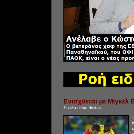
Ενισχύεται με Μιγκέλ 
Επιμέλεια:
Nikos Nikolaou
π
κ