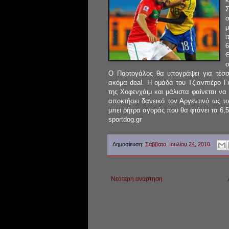
Σ
μ
ι
6
σ
Ο Πορτογάλος θα υπογράψει για τέσσ
ακόμα deal. H ομάδα του Τζιανπιέρο Γκ
της Χοφενχάιμ και μάλιστα φαίνεται να
αποκτήσει δανεικό τον Αργεντινό ως τ
μπει ρήτρα αγοράς που θα φτάνει τα 6,5
sportdog.gr
Δημοσίευση:
Σάββατο, Ιουλίου 24, 2010
Νεότερη ανάρτηση