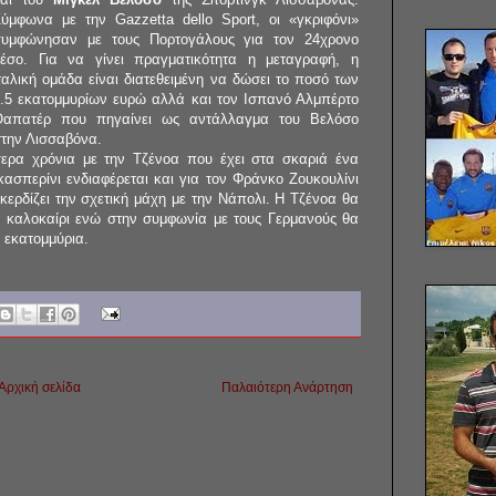
ύμφωνα με την Gazzetta dello Sport, οι «γκριφόνι»
συμφώνησαν με τους Πορτογάλους για τον 24χρονο
έσο. Για να γίνει πραγματικότητα η μεταγραφή, η
ταλική ομάδα είναι διατεθειμένη να δώσει το ποσό των
.5 εκατομμυρίων ευρώ αλλά και τον Ισπανό Αλμπέρτο
Θαπατέρ που πηγαίνει ως αντάλλαγμα του Βελόσο
την Λισσαβόνα.
ερα χρόνια με την Τζένοα που έχει στα σκαριά ένα
ασπερίνι ενδιαφέρεται και για τον Φράνκο Ζουκουλίνι
 κερδίζει την σχετική μάχη με την Νάπολι. Η Τζένοα θα
ο καλοκαίρι ενώ στην συμφωνία με τους Γερμανούς θα
 εκατομμύρια.
Αρχική σελίδα
Παλαιότερη Ανάρτηση