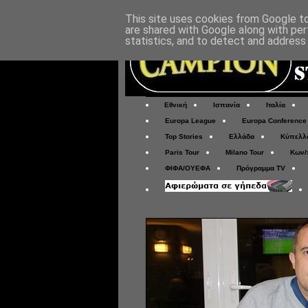
This site uses cookies from Google to 
are shared with Google along with per
statistics, and to detect and address
Εθνική
Ισπανία
Ιταλία
Europa League
Europa Conference
Top Stories
Ελλάδα
Κύπελλ
Paris Tour
Milano Tour
Κων/
ΦΙΦΑ/ΟΥΕΦΑ
Πρόγραμμα TV