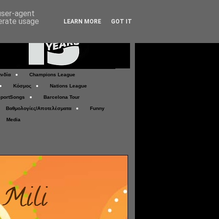
 user-agent
nerate usage
LEARN MORE
GOT IT
νδία
Champions League
Κόσμος
Nations League
portSongs
Barcelona Tour
Βαθμολογίες/Αποτελέσματα
Funny
Media