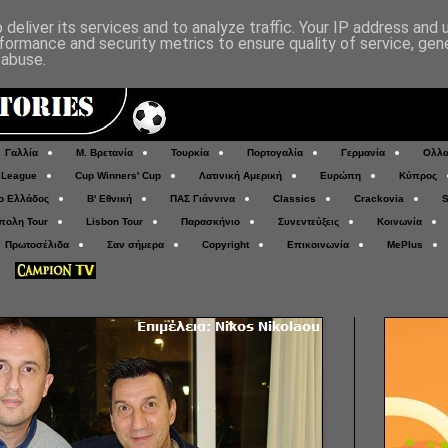
deliver its services and to analyze traffic. Your IP address and
formance and security metrics to ensure quality of service, ge
 abuse.
Γαλλία
Μ. Βρετανία
Τουρκία
Πορτογαλία
Γερμανία
Ολλα
 League
Cup Winners' Cup
Λατινική Αμερική
Ευρώπη
Κύπρος
ο Ελλάδος
Β' Εθνική
ΠΑΣ Γιάννινα
Classics
Crackovia
S
πολη Tour
Lisbon Tour
Παρασκήνιο
Συνεντεύξεις
Κοινωνία
Πρωτοσέλιδα
Σαν σήμερα
Copyright
Επικοινωνία
MePlus