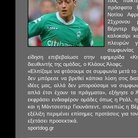
τους παίκ
πρόσφατο 
Νοτίου Αφρ
21χρονου 
Βέρντερ Βρ
καλοκαίρι κ
πλευρών γ
συμφωνίας
είδηση επιβεβαίωσε στην εφημερίδα «Kre
διευθυντής της ομάδας, ο Κλάους Άλοφς.
«Ελπίζαμε να φτάσουμε σε συμφωνία μετά το
δεν μπόρεσε να βρεθεί κάποια λύση στις δια
ιδέες μας, αλλά δεν μπορούσαμε να συμφων
απλά έτσι έχουν τα πράγματα», εξήγησε ο Ά
εκφράσει ενδιαφέρον ομάδες όπως η Ρεάλ, 
και η Μάντσεστερ Γιουνάιτεντ, συνεπώς η Βέ
εξέλιξη περιμένει επίσημες προτάσεις για τον
εξετάσει προσεκτικά.
sportdog.gr