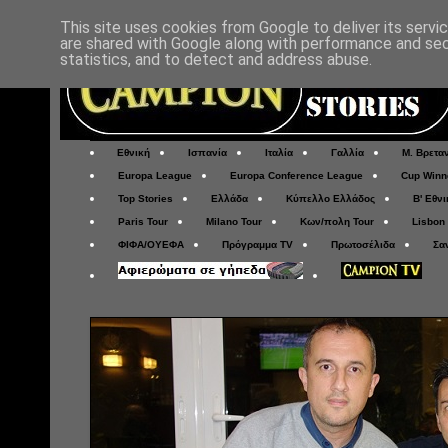
This site uses cookies from Google to deliver its servi
are shared with Google along with performance and secu
statistics, and to detect and address abuse.
Εθνική
Ισπανία
Ιταλία
Γαλλία
Μ. Βρετα
Europa League
Europa Conference League
Cup Winn
Top Stories
Ελλάδα
Κύπελλο Ελλάδος
Β' Εθνι
Paris Tour
Milano Tour
Κων/πολη Tour
Lisbon
ΦΙΦΑ/ΟΥΕΦΑ
Πρόγραμμα TV
Πρωτοσέλιδα
Σα