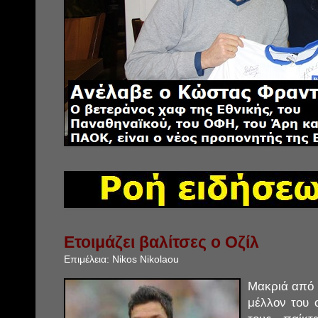
Ετοιμάζει βαλίτσες ο Οζίλ
Επιμέλεια:
Nikos Nikolaou
Μακριά από 
μέλλον του 