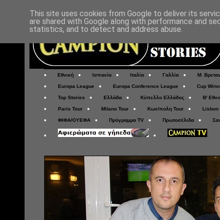
This site uses cookies from Google to deliver its servi
are shared with Google along with performance and secu
statistics, and to detect and address abuse.
Εθνική
Ισπανία
Ιταλία
Γαλλία
Μ. Βρετα
Europa League
Europa Conference League
Cup Winn
Top Stories
Ελλάδα
Κύπελλο Ελλάδος
Β' Εθνι
Paris Tour
Milano Tour
Κων/πολη Tour
Lisbon
ΦΙΦΑ/ΟΥΕΦΑ
Πρόγραμμα TV
Πρωτοσέλιδα
Σα