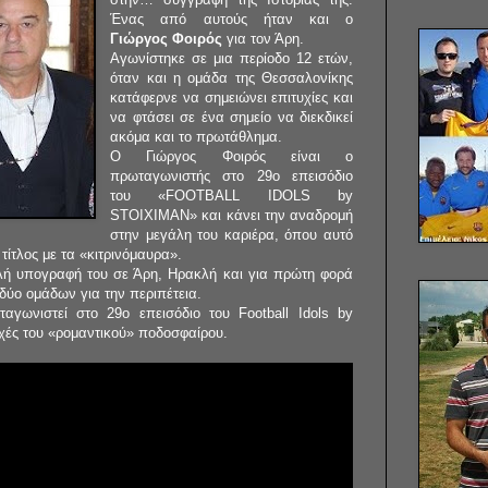
Ένας από αυτούς ήταν και ο
Γιώργος Φοιρός
για τον Άρη.
Αγωνίστηκε σε μια περίοδο 12 ετών,
όταν και η ομάδα της Θεσσαλονίκης
κατάφερνε να σημειώνει επιτυχίες και
να φτάσει σε ένα σημείο να διεκδικεί
ακόμα και το πρωτάθλημα.
Ο Γιώργος Φοιρός είναι ο
πρωταγωνιστής στο 29ο επεισόδιο
του «FOOTBALL IDOLS by
STOIXIMAN» και κάνει την αναδρομή
στην μεγάλη του καριέρα, όπου αυτό
 τίτλος με τα «κιτρινόμαυρα».
ιπλή υπογραφή του σε Άρη, Ηρακλή και για πρώτη φορά
δύο ομάδων για την περιπέτεια.
αγωνιστεί στο 29ο επεισόδιο του Football Idols by
οχές του «ρομαντικού» ποδοσφαίρου.