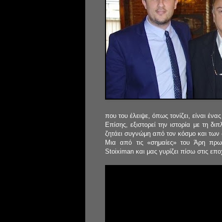
που του έλειψε, όπως τονίζει, είναι ένας
Επίσης, εξιστορεί την ιστορία με τη δ
ζητάει συγνώμη από τον κόσμο και των 
Μια από τις «σημαίες» του Άρη πρωτ
Stoiximan και μας γυρίζει πίσω στις επ