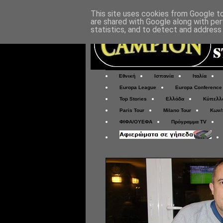
This site uses cookies from Google to 
are shared with Google along with per
statistics, and to detect and address
Εθνική
Ισπανία
Ιταλία
Europa League
Europa Conference
Top Stories
Ελλάδα
Κύπελλ
Paris Tour
Milano Tour
Κων/
ΦΙΦΑ/ΟΥΕΦΑ
Πρόγραμμα TV