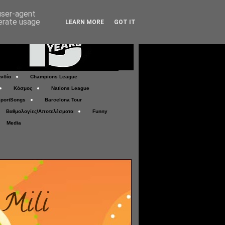
 user-agent
nerate usage
LEARN MORE
GOT IT
νδία
Champions League
Κόσμος
Nations League
portSongs
Barcelona Tour
Βαθμολογίες/Αποτελέσματα
Funny
Media