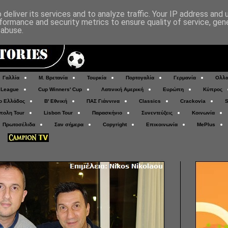
deliver its services and to analyze traffic. Your IP address and
formance and security metrics to ensure quality of service, ge
 abuse.
Γαλλία
Μ. Βρετανία
Τουρκία
Πορτογαλία
Γερμανία
Ολλα
 League
Cup Winners' Cup
Λατινική Αμερική
Ευρώπη
Κύπρος
ο Ελλάδος
Β' Εθνική
ΠΑΣ Γιάννινα
Classics
Crackovia
S
πολη Tour
Lisbon Tour
Παρασκήνιο
Συνεντεύξεις
Κοινωνία
Πρωτοσέλιδα
Σαν σήμερα
Copyright
Επικοινωνία
MePlus