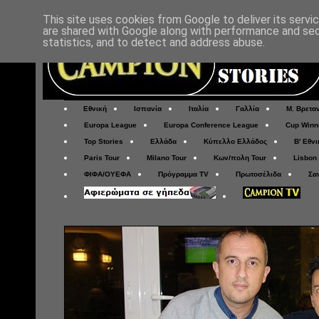
This site uses cookies from Google to deliver its servi
are shared with Google along with performance and secu
statistics, and to detect and address abuse.
Εθνική
Ισπανία
Ιταλία
Γαλλία
Μ. Βρετα
Europa League
Europa Conference League
Cup Winn
Top Stories
Ελλάδα
Κύπελλο Ελλάδος
Β' Εθνι
Paris Tour
Milano Tour
Κων/πολη Tour
Lisbon
ΦΙΦΑ/ΟΥΕΦΑ
Πρόγραμμα TV
Πρωτοσέλιδα
Σα