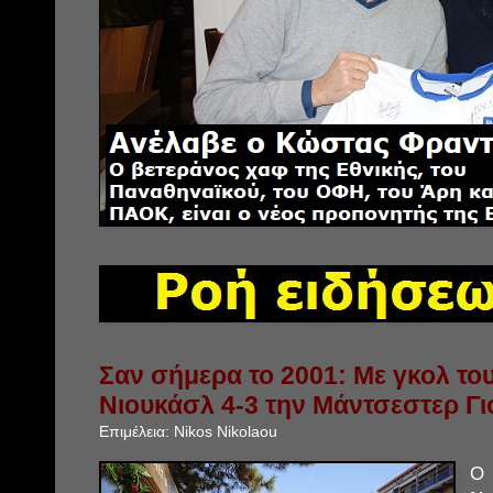
Σαν σήμερα το 2001: Με γκολ του
Νιουκάσλ 4-3 την Μάντσεστερ Γιο
Επιμέλεια:
Nikos Nikolaou
Ο