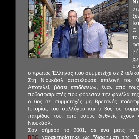
Ν
απ
ξέ
Ισ
Ο
τ
φ
β
χρ
στ
ο πρώτος Έλληνας που συμμετείχε σε 2 τελικ
Στη Νιουκάσλ αποτελούσε επιλογή του θρ
Αποτελεί, βάσει επιδόσεων, έναν από τους
ποδοσφαιριστές που φόρεσαν την φανέλα της 
ο 6ος σε συμμετοχές μη Βρετανός ποδοσφ
Ιστορίας του συλλόγου και ο 3ος σε συμμε
πατρίδας του, από όσους διεθνείς έχουν
Νιουκάσλ.
Σαν σήμερα το 2001, σε ένα ματς το
BBC
χαρακτηρίστηκε ως "διαφήμιση της Πρ