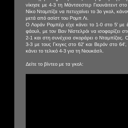
νίκησε με 4-3 τη Μάντσεστερ Γιουνάιτεντ στο
Νίκο Νταμπίζα να πετυχαίνει το 3ο γκολ, κάνο
μετά από ασίστ του Ρομπ Λι.
Ο Λοράν Ρομπέρ είχε κάνει το 1-0 στο 5' με
φάουλ, με τον Βαν Νίστελρόι να ισοφαρίζει στο 
2-1 και στη συνέχεια σκοράρει ο Νταμπίζας. Ο
3-3 με τους Γκιγκς στο 62' και Βερόν στο 64'
κάνει το τελικό 4-3 για τη Νιουκάσλ.
Δείτε το βίντεο με τα γκολ: