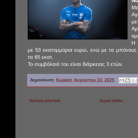
Νο
Με
Αγ
με
Αρ
ομ
Η 
με 53 εκατομμύρια ευρώ, ενώ με τα μπόνους 
τα 65 εκατ.
Το συμβόλαιό του είναι διάρκειας 3 ετών.
Δημοσίευση:
Κυριακή, Αυγούστου 10, 2025
Νεότερη ανάρτηση
Αρχική σελίδα