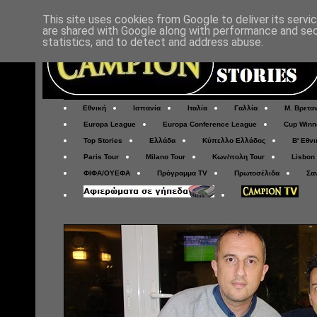
This site uses cookies from Google to deliver its servi
are shared with Google along with performance and secu
statistics, and to detect and address abuse.
Εθνική
Ισπανία
Ιταλία
Γαλλία
Μ. Βρετα
Europa League
Europa Conference League
Cup Winn
Top Stories
Ελλάδα
Κύπελλο Ελλάδος
Β' Εθνι
Paris Tour
Milano Tour
Κων/πολη Tour
Lisbon
ΦΙΦΑ/ΟΥΕΦΑ
Πρόγραμμα TV
Πρωτοσέλιδα
Σα