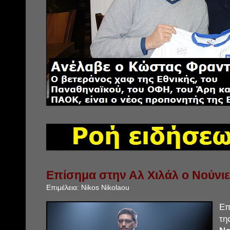
Επίσημα στην Αλ Χιλάλ ο Νούνι
Επιμέλεια:
Nikos Nikolaou
Επ
τη