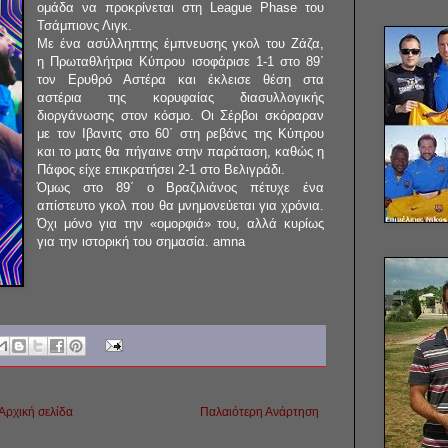
ομάδα να προκρίνεται στη League Phase του
Τσάμπιονς Λιγκ.
Με ένα ασύλληπτης έμπνευσης γκολ του Ζάζα,
η Πρωταθλήτρια Κύπρου ισοφάρισε 1-1 στο 89΄
τον Ερυθρό Αστέρα και έκλεισε θέση στα
αστέρια της κορυφαίας διασυλλογικής
διοργάνωσης στον κόσμο. Οι Σέρβοι σκόραραν
με τον Ιβανιτς στο 60΄ στη ρεβάνς της Κύπρου
και το ματς θα πήγαινε στην παράταση, καθώς η
Πάφος είχε επικρατήσει 2-1 στο Βελιγράδι.
Όμως στο 89΄ ο Βραζιλιάνος πέτυχε ένα
απίστευτο γκολ που θα μνημονεύεται για χρόνια.
Όχι μόνο για την «ομορφιά» του, αλλά κυρίως
για την ιστορική του σημασία. amna
Αρχική σελίδα
Παλαιότερη Ανάρτηση