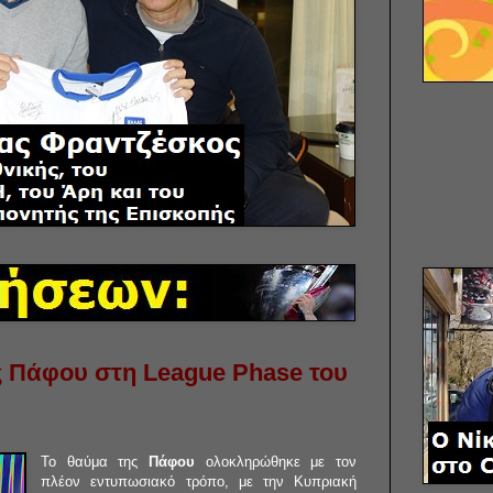
ς Πάφου στη League Phase του
Το θαύμα της
Πάφου
ολοκληρώθηκε με τον
πλέον εντυπωσιακό τρόπο, με την Κυπριακή