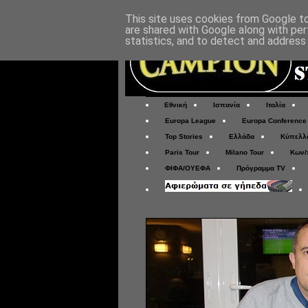
This site uses cookies from Google to 
are shared with Google along with per
statistics, and to detect and address
Εθνική
Ισπανία
Ιταλία
Europa League
Europa Conference
Top Stories
Ελλάδα
Κύπελλ
Paris Tour
Milano Tour
Κων/
ΦΙΦΑ/ΟΥΕΦΑ
Πρόγραμμα TV