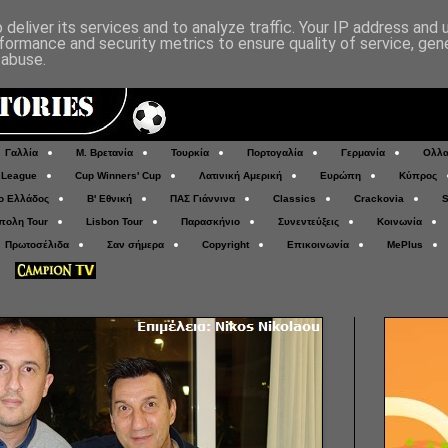
deliver its services and to analyze traffic. Your IP address and
formance and security metrics to ensure quality of service, ge
 abuse.
Γαλλία
Μ. Βρετανία
Τουρκία
Πορτογαλία
Γερμανία
Ολλα
 League
Cup Winners' Cup
Λατινική Αμερική
Ευρώπη
Κύπρος
ο Ελλάδος
Β' Εθνική
ΠΑΣ Γιάννινα
Classics
Crackovia
S
πολη Tour
Lisbon Tour
Παρασκήνιο
Συνεντεύξεις
Κοινωνία
Πρωτοσέλιδα
Σαν σήμερα
Copyright
Επικοινωνία
MePlus