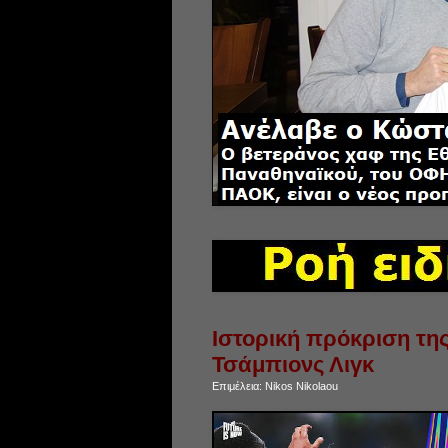
Ιστορική πρόκριση τη
Τσάμπιονς Λιγκ
Επιμέλεια:
Nikos Nikolaou