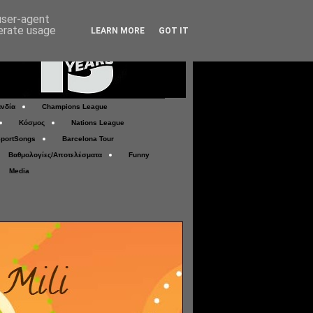
 user-agent
nerate usage
LEARN MORE
GOT IT
νδία
Champions League
Κόσμος
Nations League
portSongs
Barcelona Tour
Βαθμολογίες/Αποτελέσματα
Funny
Media