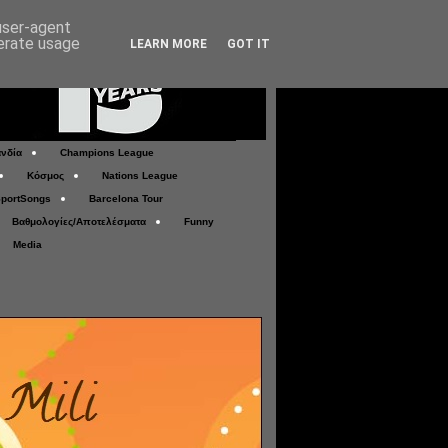
 user-agent
nerate usage
LEARN MORE
GOT IT
νδία
Champions League
Κόσμος
Nations League
portSongs
Barcelona Tour
Βαθμολογίες/Αποτελέσματα
Funny
Media