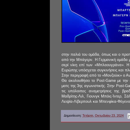
στην παλιά του ομάδα, όπως και o προ
από την Μπάγερν. Η Γερμανική ομάδα με
σερί νίκη επί των «Μπλαουγράνα». Η
Ευρώπης υπόσχεται συγκινήσεις και πλ
Στην περιγραφή από το «Μονζούικ» ο Α
Θα ακολουθήσει το Post-Game με την 
ματς της 3ης αγωνιστικής. Στην Post-
τις υπόλοιπες αναμετρήσεις της βραδ
Μαδρίτης-Λιλ, Γιουνγκ Μπόις-Ίντερ, Σ
Λειψία-Λίβερπουλ και Μπενφίκα-Φέγενο
Δημοσίευση:
Τετάρτη, Οκτωβρίου 23, 2024