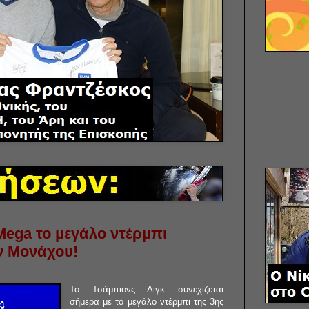
ega το μεγάλο ντέρμπι
 Μονάχου!
Το Τσάμπιονς Λιγκ συνεχίζεται
σήμερα με το μεγάλο ντέρμπι της 3ης