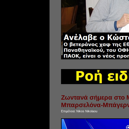
Ζωντανά σήμερα στο M
Μπαρσελόνα-Μπάγερν
Επιμέλεια:
Nikos Nikolaou