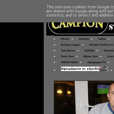
This site uses cookies from Google to 
are shared with Google along with per
statistics, and to detect and address
Εθνική
Ισπανία
Ιταλία
Europa League
Europa Conference
Top Stories
Ελλάδα
Κύπελλ
Paris Tour
Milano Tour
Κων/
ΦΙΦΑ/ΟΥΕΦΑ
Πρόγραμμα TV