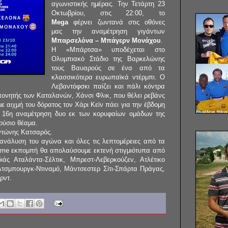
αγωνιστικής ημέρας. Την Τετάρτη 23
Οκτωβρίου, στις 22:00, το
Mega
φέρνει ζωντανά στις οθόνες
μας την αναμέτρηση γιγάντων
Μπαρσελόνα – Μπάγερν Μονάχου
.
Η «Μπάρτσα» υποδέχεται στο
Ολυμπιακό Στάδιο της Βαρκελώνης
τους Βαυαρούς σε ένα από τα
κλασσικότερα ευρωπαϊκά ντέρμπι. Ο
Λεβαντόφσκι παίζει και πάλι κόντρα
πονητής των Καταλανών, Χάνσι Φλικ, που θέλει ρεβάνς
 αιχμή του δόρατος τον Χάρι Κεϊν πάει για την έβδομη
 16η αναμέτρηση δυο εκ των κορυφαίων ομάδων της
ούσιο θέαμα.
ντώνης Κατσαρός.
ανάλυση του αγώνα και όλες τις λεπτομέρειες από τα
Game εκπομπή θα απολαύσουμε εκτενή στιγμιότυπα από
ιάς Αταλάντα-Σέλτικ, Μπρεστ-Λεβερκούζεν, Ατλέτικο
άλτσμπουργκ-Ντιναμό, Μάντσεστερ Σίτι-Σπάρτα Πράγας,
ρντ.