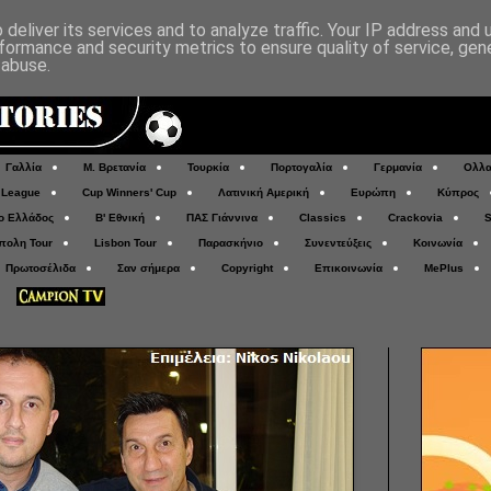
deliver its services and to analyze traffic. Your IP address and
formance and security metrics to ensure quality of service, ge
 abuse.
Γαλλία
Μ. Βρετανία
Τουρκία
Πορτογαλία
Γερμανία
Ολλα
 League
Cup Winners' Cup
Λατινική Αμερική
Ευρώπη
Κύπρος
ο Ελλάδος
Β' Εθνική
ΠΑΣ Γιάννινα
Classics
Crackovia
S
πολη Tour
Lisbon Tour
Παρασκήνιο
Συνεντεύξεις
Κοινωνία
Πρωτοσέλιδα
Σαν σήμερα
Copyright
Επικοινωνία
MePlus