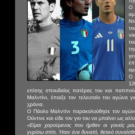
τη
Ο 
αμ
Ντ
το
νί
το
τη
γε
έπ
ομ
Ο 
1
επίσης σπουδαίος πατέρας του και παππούς
Μαλντίνι, έπαιξε τον τελευταίο του αγώνα γ
χρόνια.
Ο Πάολο Μαλντίνι παρακολούθησε τον αγώνα
Ούντινε και είδε τον γιο του να μπαίνει ως αλ
«Είμαι χαρούμενος που ήρθαν οι γονείς μο
γυρίσω σπίτι. Ήταν ένα δυνατό, θετικό συναίσθ