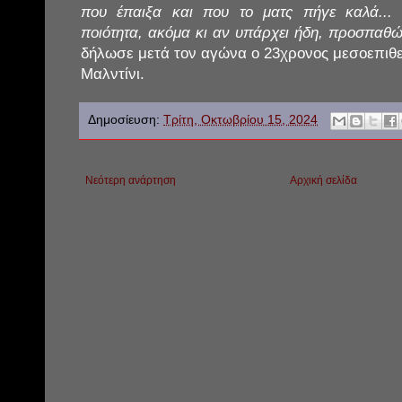
που έπαιξα και που το ματς πήγε καλά..
ποιότητα, ακόμα κι αν υπάρχει ήδη, προσπα
δήλωσε μετά τον αγώνα ο 23χρονος μεσοεπιθε
Μαλντίνι.
Δημοσίευση:
Τρίτη, Οκτωβρίου 15, 2024
Νεότερη ανάρτηση
Αρχική σελίδα