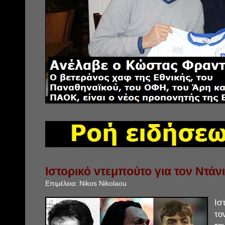
Ιστορικό ντεμπούτο για τον Ντάν
Επιμέλεια:
Nikos Nikolaou
Ισ
το