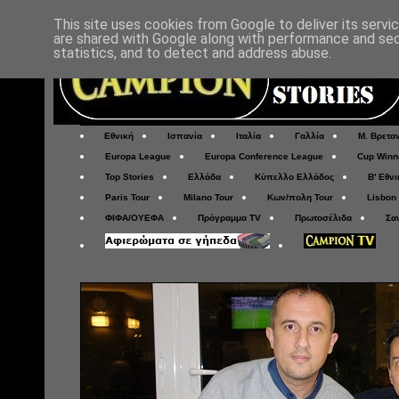
This site uses cookies from Google to deliver its servi
are shared with Google along with performance and secu
statistics, and to detect and address abuse.
Εθνική
Ισπανία
Ιταλία
Γαλλία
Μ. Βρετα
Europa League
Europa Conference League
Cup Winn
Top Stories
Ελλάδα
Κύπελλο Ελλάδος
Β' Εθνι
Paris Tour
Milano Tour
Κων/πολη Tour
Lisbon
ΦΙΦΑ/ΟΥΕΦΑ
Πρόγραμμα TV
Πρωτοσέλιδα
Σα