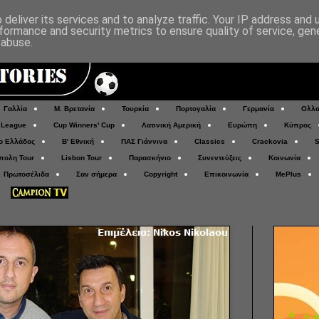
deliver its services and to analyze traffic. Your IP address and
formance and security metrics to ensure quality of service, ge
 abuse.
Γαλλία
Μ. Βρετανία
Τουρκία
Πορτογαλία
Γερμανία
Ολλα
 League
Cup Winners' Cup
Λατινική Αμερική
Ευρώπη
Κύπρος
ο Ελλάδος
Β' Εθνική
ΠΑΣ Γιάννινα
Classics
Crackovia
S
πολη Tour
Lisbon Tour
Παρασκήνιο
Συνεντεύξεις
Κοινωνία
Πρωτοσέλιδα
Σαν σήμερα
Copyright
Επικοινωνία
MePlus