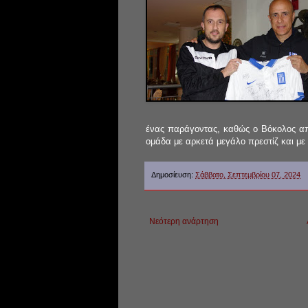
ένας παράγοντας, καθώς ο Βόκολος από 
ομάδα με αρκετά μεγάλο πρεστίζ και με
Δημοσίευση:
Σάββατο, Σεπτεμβρίου 07, 2024
Νεότερη ανάρτηση