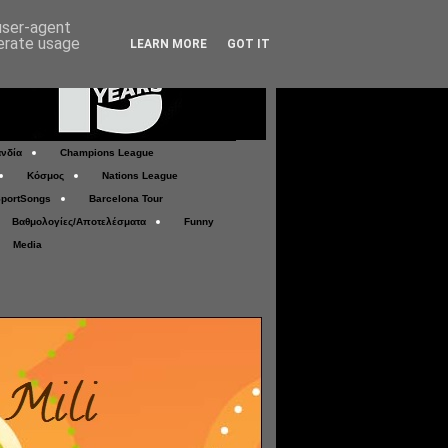
 user-agent
nerate usage
LEARN MORE
GOT IT
νδία
Champions League
Κόσμος
Nations League
portSongs
Barcelona Tour
Βαθμολογίες/Αποτελέσματα
Funny
Media