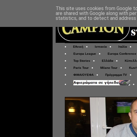
This site uses cookies from Google to 
are shared with Google along with per
statistics, and to detect and address
Εθνική
Ισπανία
Ιταλία
Europa League
Europa Conference
Top Stories
Ελλάδα
Κύπελλ
Paris Tour
Milano Tour
Κων/
ΦΙΦΑ/ΟΥΕΦΑ
Πρόγραμμα TV