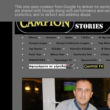
This site uses cookies from Google to deliver its servi
are shared with Google along with performance and secu
statistics, and to detect and address abuse.
Εθνική
Ισπανία
Ιταλία
Γαλλία
Μ. Βρετα
Europa League
Europa Conference League
Cup Winn
Top Stories
Ελλάδα
Κύπελλο Ελλάδος
Β' Εθνι
Paris Tour
Milano Tour
Κων/πολη Tour
Lisbon
ΦΙΦΑ/ΟΥΕΦΑ
Πρόγραμμα TV
Πρωτοσέλιδα
Σα