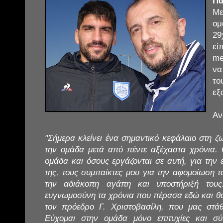
Πα
Με
ο
29
εί
me
να
τ
εξ
Αν
"Σήμερα κλείνει ένα σημαντικό κεφάλαιο στη 
την ομάδα μετά από πέντε αξέχαστα χρόνια.
ομάδα και όσους εργάζονται σε αυτή, για την 
της, τους συμπαίκτες μου για την αφομοίωση τ
την αδιάκοπη αγάπη και υποστήριξή του
ευγνωμοσύνη τα χρόνια που πέρασα εδώ και θ
τον πρόεδρο Γ. Χριστοβασίλη, που μας στά
Εύχομαι στην ομάδα μόνο επιτυχίες και σύ