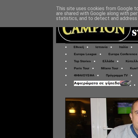
This site uses cookies from Google to 
are shared with Google along with per
statistics, and to detect and address
Εθνική
Ισπανία
Ιταλία
Europa League
Europa Conference
Top Stories
Ελλάδα
Κύπελλ
Paris Tour
Milano Tour
Κων/
ΦΙΦΑ/ΟΥΕΦΑ
Πρόγραμμα TV