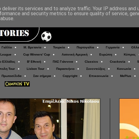
deliver its services and to analyze traffic. Your IP address and
formance and security metrics to ensure quality of service, ge
 abuse.
Γαλλία
Μ. Βρετανία
Τουρκία
Πορτογαλία
Γερμανία
Ολλα
 League
Cup Winners' Cup
Λατινική Αμερική
Ευρώπη
Κύπρος
ο Ελλάδος
Β' Εθνική
ΠΑΣ Γιάννινα
Classics
Crackovia
S
πολη Tour
Lisbon Tour
Παρασκήνιο
Συνεντεύξεις
Κοινωνία
Πρωτοσέλιδα
Σαν σήμερα
Copyright
Επικοινωνία
MePlus