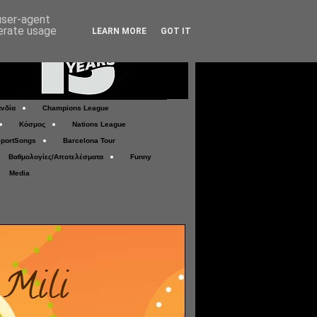
 user-agent
nerate usage
LEARN MORE
GOT IT
νδία
Champions League
Κόσμος
Nations League
portSongs
Barcelona Tour
Βαθμολογίες/Αποτελέσματα
Funny
Media