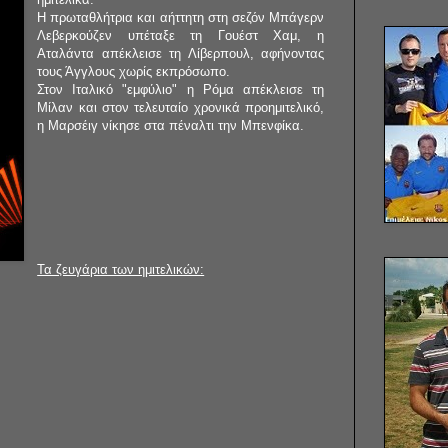
Η πρωταθλήτρια και αήττητη στη σεζόν Μπάγερν
Λεβερκούζεν υπέταξε τη Γουέστ Χαμ, η
Αταλάντα απέκλεισε τη Λίβερπουλ, αφήνοντας
τους Άγγλους χωρίς εκπρόσωπο.
Στον Ιταλικό "εμφύλιο" η Ρόμα απέκλεισε τη
Μίλαν και στον τελευταίο χρονικά προημιτελικό,
η Μαρσέιγ νίκησε στα πέναλτι την Μπενφίκα.
Τα ζευγάρια των ημιτελικών: