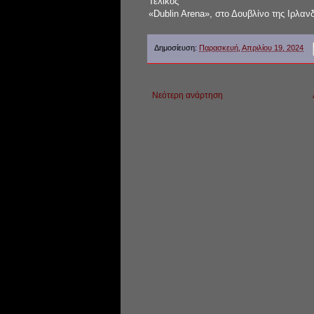
Τελικός
«Dublin Arena», στο Δουβλίνο της Ιρλαν
Δημοσίευση:
Παρασκευή, Απριλίου 19, 2024
Νεότερη ανάρτηση