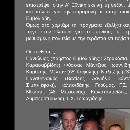
επιστρέψει στην Α' Εθνική εκείνη τη σεζόν,
και πάλευε για την παραμονή με υπηρεσια
Εμβολιάδη.
Όμως στο χορτάρι τα πράγματα εξελίχτηκαν
πήγε στην Πλατεία για τα επινίκια, με τ
μεθυσμένη πολιτεία με την τεράστια επιτυχία 
Οι συνθέσεις:
Πανιώνιος (Χρήστος Εμβολιάδης): Στρακόσια,
Καρασαββίδης), Φύσσας, Μάντζιος, Ιωαννίδ
Καμίτσης, Μένταν (65' Κάφαλης), Ναλιτζής (7
Παναθηναϊκός (Βασίλης Δανιήλ): Βάντ
Σιμπνιέφσκι), Κολιτσιδάκης, Γκούμας, Γ.Σ.
Μίκλαντ (48' Μπασινάς), Κωνσταντινίδης,
Λυμπερόπουλος), Γ.Χ. Γεωργιάδης.