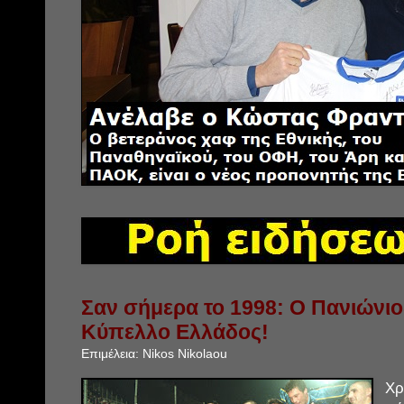
Σαν σήμερα το 1998: Ο Πανιώνιο
Κύπελλο Ελλάδος!
Επιμέλεια:
Nikos Nikolaou
Χρ