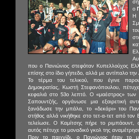
σή
ο
Η
Σμ
τ
στ
κ
Ελ
Αυ
που ο Πανιώνιος στεφόταν Κυπελλούχος Ελλ
επίσης στο ίδιο γήπεδο, αλλά με αντίπαλο την
Το τέρμα του τελικού, που έγινε παρο
Δημοκρατίας, Κωστή Στεφανόπουλου, πέτυχε
κεφαλιά στο 53ο λεπτό. Ο «μαέστρος» των
Σαπουντζής, οργάνωσε μια εξαιρετική αν
ξανάδωσε την μπάλα, το «δεκάρι» του Παν
στήθος αλλά νικήθηκε στο τετ-α-τετ από τον
τελείωσε. Ο Καμίτσης πήρε το ριμπάουντ, 
αυτός πέτυχε το μοναδικό γκολ της αναμέτρησ
Πριν το παιχνίδι, ο Πανιώνιος ήταν το μ