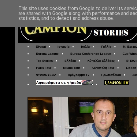
This site uses cookies from Google to deliver its servi
are shared with Google along with performance and secu
statistics, and to detect and address abuse.
Εθνική
Ισπανία
Ιταλία
Γαλλία
Μ. Βρετα
Europa League
Europa Conference League
Cup Winn
Top Stories
Ελλάδα
Κύπελλο Ελλάδος
Β' Εθνι
Paris Tour
Milano Tour
Κων/πολη Tour
Lisbon
ΦΙΦΑ/ΟΥΕΦΑ
Πρόγραμμα TV
Πρωτοσέλιδα
Σα