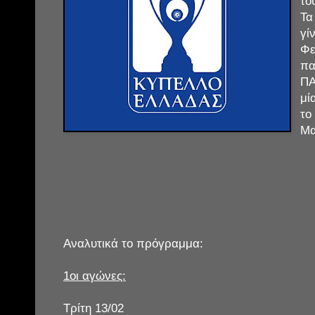
το
Τ
γί
Φε
πα
ΠΑ
μί
το
Μα
Αναλυτικά το πρόγραμμα:
1οι αγώνες:
Τρίτη 13/02