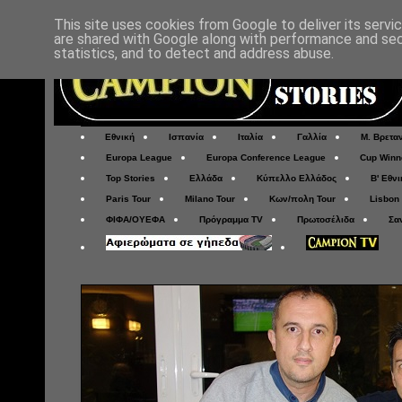
This site uses cookies from Google to deliver its servi
are shared with Google along with performance and secu
statistics, and to detect and address abuse.
Εθνική
Ισπανία
Ιταλία
Γαλλία
Μ. Βρετα
Europa League
Europa Conference League
Cup Winn
Top Stories
Ελλάδα
Κύπελλο Ελλάδος
Β' Εθνι
Paris Tour
Milano Tour
Κων/πολη Tour
Lisbon
ΦΙΦΑ/ΟΥΕΦΑ
Πρόγραμμα TV
Πρωτοσέλιδα
Σα