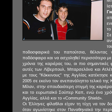
Μ
Ι
Γκ
α
εν
το
Σε
αν
τ
ποδοσφαιρικά του παπούτσια, θέλοντας 
ποδόσφαιρο και να ασχοληθεί περισσότερο με τ
χρόνια της καριέρας του, οι πιο σημαντικές
αυτές των Λίβερπουλ, Μπαρσελόνα και Ατλέτ
με τους "Κόκκινους" της Αγγλίας κατέκτησε 
2005 σε εκείνο τον ανεπανάληπτο τελικό της
Μίλαν, στην σπουδαιότερη στιγμή της καριέρας
και το ευρωπαϊκό Σούπερ Καπ, ενώ ένα χρό
Αγγλίας, αλλά και το «Community Shield».
Οι Έλληνες φίλαθλοι είχαν τη τύχη να τον δ
όταν αγωνίστηκε στον Παναθηναϊκό την περί