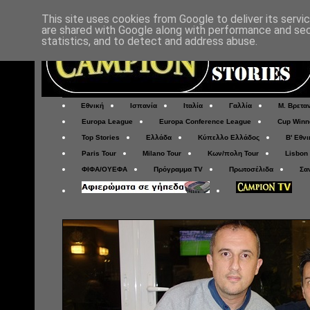
This site uses cookies from Google to deliver its servi
are shared with Google along with performance and secu
statistics, and to detect and address abuse.
Εθνική
Ισπανία
Ιταλία
Γαλλία
Μ. Βρετα
Europa League
Europa Conference League
Cup Winn
Top Stories
Ελλάδα
Κύπελλο Ελλάδος
Β' Εθνι
Paris Tour
Milano Tour
Κων/πολη Tour
Lisbon
ΦΙΦΑ/ΟΥΕΦΑ
Πρόγραμμα TV
Πρωτοσέλιδα
Σα