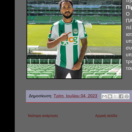
τη
Πί
Ο 
ΠΑ
πέ
ια
υ
σ
υπ
τρ
το
Δημοσίευση:
Τρίτη, Ιουλίου 04, 2023
Νεότερη ανάρτηση
Αρχική σελίδα