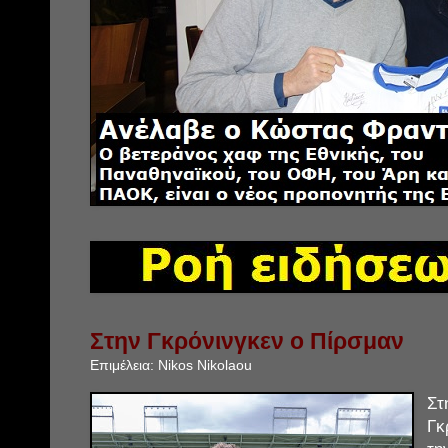
Στην Γκρόνινγκεν ο Πίρσμαν
Επιμέλεια:
Nikos Nikolaou
Σ
Γκ