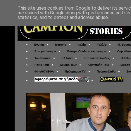
This site uses cookies from Google to deliver its servi
are shared with Google along with performance and secu
statistics, and to detect and address abuse.
Εθνική
Ισπανία
Ιταλία
Γαλλία
Μ. Βρετα
Europa League
Europa Conference League
Cup Winn
Top Stories
Ελλάδα
Κύπελλο Ελλάδος
Β' Εθνι
Paris Tour
Milano Tour
Κων/πολη Tour
Lisbon
ΦΙΦΑ/ΟΥΕΦΑ
Πρόγραμμα TV
Πρωτοσέλιδα
Σα