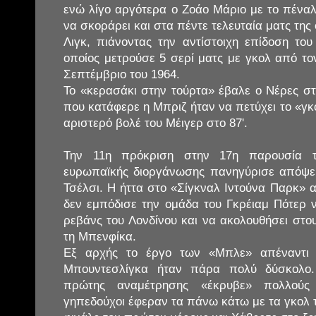
ενώ λίγο αργότερα ο Ζοάο Μάριο με το πέναλ
να σκοράρει και στα πέντε τελευταία ματς της
Λιγκ, πιάνοντας την αντίστοιχη επίδοση το
οποίος μετρούσε 5 σερί ματς με γκολ από το
Σεπτέμβριο του 1964.
Το «κερασάκι στην τούρτα» έβαλε ο Νέρες στ
που κατάφερε η Μπριζ ήταν να πετύχει το «γκο
αριστερό βολέ του Μέιγερ στο 87'.
Την 11η πρόκριση στην 17η παρουσία 
ευρωπαϊκής διοργάνωσης πανηγύρισε απόψε
Τσέλσι. Η ήττα στο «Σίγκναλ Ιντούνα Παρκ» 
δεν εμπόδισε την ομάδα του Γκρέιαμ Πότερ ν
ρεβάνς του Λονδίνου και να ακολουθήσει στο
τη Μπενφίκα.
Εξ αρχής το έργο των «Μπλε» απέναντι 
Μπουντεσλίγκα ήταν πάρα πολύ δύσκολο.
πρώτης αναμέτρησης «έκρυβε» πολλούς 
γηπεδούχοι έφεραν τα πάνω κάτω με τα γκολ τ