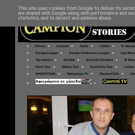
This site uses cookies from Google to deliver its servi
are shared with Google along with performance and secu
statistics, and to detect and address abuse.
Εθνική
Ισπανία
Ιταλία
Γαλλία
Μ. Βρετα
Europa League
Europa Conference League
Cup Winn
Top Stories
Ελλάδα
Κύπελλο Ελλάδος
Β' Εθνι
Paris Tour
Milano Tour
Κων/πολη Tour
Lisbon
ΦΙΦΑ/ΟΥΕΦΑ
Πρόγραμμα TV
Πρωτοσέλιδα
Σα