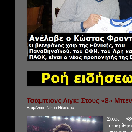
Τσάμπιονς Λιγκ: Στους «8» Μπεν
Επιμέλεια:
Nikos Nikolaou
Στους «8
προκρίθη