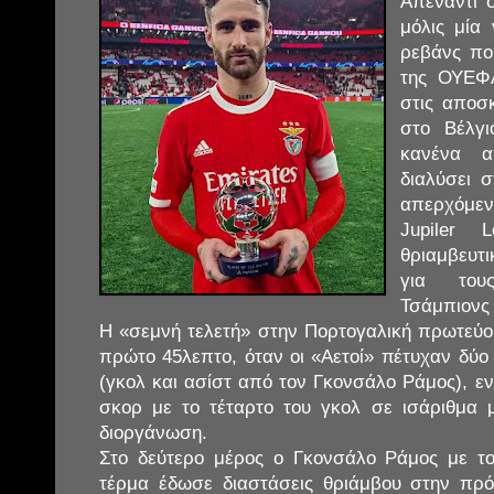
Απέναντι 
μόλις μία 
ρεβάνς πο
της ΟΥΕΦΑ
στις αποσκ
στο Βέλγι
κανένα 
διαλύσει 
απερχόμε
Jupiler
θριαμβευτ
για του
Τσάμπιονς 
Η «σεμνή τελετή» στην Πορτογαλική πρωτεύου
πρώτο 45λεπτο, όταν οι «Αετοί» πέτυχαν δύο
(γκολ και ασίστ από τον Γκονσάλο Ράμος), ε
σκορ με το τέταρτο του γκολ σε ισάριθμα 
διοργάνωση.
Στο δεύτερο μέρος ο Γκονσάλο Ράμος με τ
τέρμα έδωσε διαστάσεις θριάμβου στην πρό