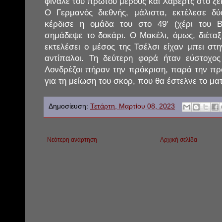
φινάλε του πρώτου μέρους και Χάβερτς στο ξε
Ο Γερμανός διεθνής, μάλιστα, εκτέλεσε δ
κέρδισε η ομάδα του στο 49' (χέρι του 
σημάδεψε το δοκάρι. Ο Μακέλι, όμως, διέτ
εκτελέσει ο μέσος της Τσέλσι είχαν μπει στ
αντίπαλοι. Τη δεύτερη φορά ήταν εύστοχος
Λονδρέζοι πήραν την πρόκριση, παρά την π
για τη μείωση του σκορ, που θα έστελνε το μ
Δημοσίευση:
Τετάρτη, Μαρτίου 08, 2023
Νεότερη ανάρτηση
Αρχική σελίδα